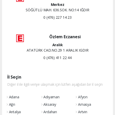
Merkez
SÖĞÜTLÜ MAH. 636.SOK. NO:14 IĞDIR
0 (476) 227 14 23
Özlem Eczanesi
Aralık
ATATÜRK CAD.NO.29 1 ARALIK IGDIR
0 (476) 411 22 44
İl Seçin
Diğer il ile ilgili veriye ulaşmak için lütfen aşağıdan bir il seçin
Adana
Adıyaman
Afyon
Ağrı
Aksaray
Amasya
Antalya
Ardahan
Artvin