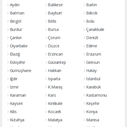
Aydın
Balıkesir
Bartın
Batman
Bayburt
Bilecik
Bingöl
Bitlis
Bolu
Burdur
Bursa
Çanakkale
Çankırı
Çorum
Denizli
Diyarbakır
Düzce
Edirne
Elazığ
Erzincan
Erzurum
Eskişehir
Gaziantep
Giresun
Gümüşhane
Hakkari
Hatay
Iğdır
Isparta
İstanbul
İzmir
K.Maraş
Karabük
Karaman
Kars
Kastamonu
Kayseri
Kırıkkale
Kırşehir
Kilis
Kocaeli
Konya
Kütahya
Malatya
Manisa