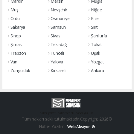
Mardin
Mersin
Muğla
Muş
Nevşehir
Niğde
Ordu
Osmaniye
Rize
Sakarya
Samsun
Siirt
Sinop
Sivas
Şanlıurfa
Şırnak
Tekirdağ
Tokat
Trabzon
Tunceli
Uşak
Van
Yalova
Yozgat
Zonguldak
Kırklareli
Ankara
haber paketi
haber scripti
haber yazılımı
Tüm hakları saklı tutulmaktadır.Copyright 2026©
Haber Yazılımı:
Web Aksiyon ®