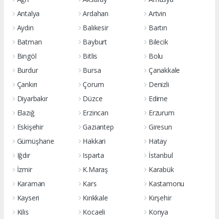
Antalya
Ardahan
Artvin
Aydın
Balıkesir
Bartın
Batman
Bayburt
Bilecik
Bingöl
Bitlis
Bolu
Burdur
Bursa
Çanakkale
Çankırı
Çorum
Denizli
Diyarbakır
Düzce
Edirne
Elazığ
Erzincan
Erzurum
Eskişehir
Gaziantep
Giresun
Gümüşhane
Hakkari
Hatay
Iğdır
Isparta
İstanbul
İzmir
K.Maraş
Karabük
Karaman
Kars
Kastamonu
Kayseri
Kırıkkale
Kırşehir
Kilis
Kocaeli
Konya