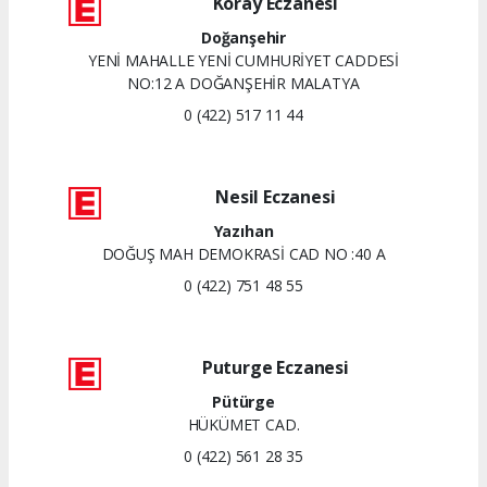
Koray Eczanesi
Doğanşehir
YENİ MAHALLE YENİ CUMHURİYET CADDESİ
NO:12 A DOĞANŞEHİR MALATYA
0 (422) 517 11 44
Nesil Eczanesi
Yazıhan
DOĞUŞ MAH DEMOKRASİ CAD NO :40 A
0 (422) 751 48 55
Puturge Eczanesi
Pütürge
HÜKÜMET CAD.
0 (422) 561 28 35