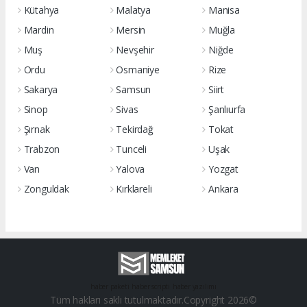
Kütahya
Malatya
Manisa
Mardin
Mersin
Muğla
Muş
Nevşehir
Niğde
Ordu
Osmaniye
Rize
Sakarya
Samsun
Siirt
Sinop
Sivas
Şanlıurfa
Şırnak
Tekirdağ
Tokat
Trabzon
Tunceli
Uşak
Van
Yalova
Yozgat
Zonguldak
Kırklareli
Ankara
haber paketi
haber scripti
haber yazılımı
Tüm hakları saklı tutulmaktadır.Copyright 2026©