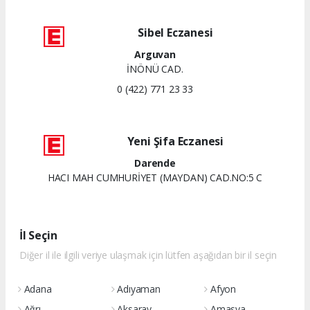
Sibel Eczanesi
Arguvan
İNÖNÜ CAD.
0 (422) 771 23 33
Yeni Şifa Eczanesi
Darende
HACI MAH CUMHURİYET (MAYDAN) CAD.NO:5 C
İl Seçin
Diğer il ile ilgili veriye ulaşmak için lütfen aşağıdan bir il seçin
Adana
Adıyaman
Afyon
Ağrı
Aksaray
Amasya