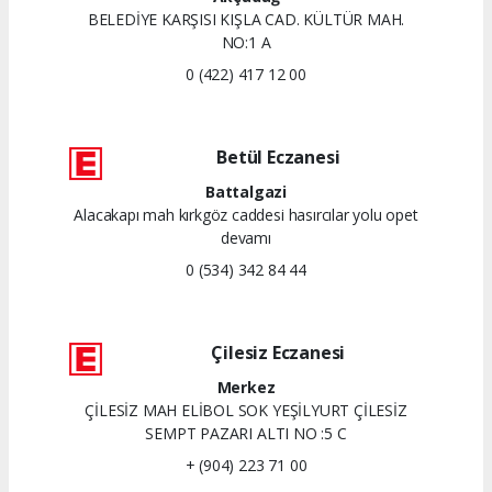
BELEDİYE KARŞISI KIŞLA CAD. KÜLTÜR MAH.
NO:1 A
0 (422) 417 12 00
Betül Eczanesi
Battalgazi
Alacakapı mah kırkgöz caddesi hasırcılar yolu opet
devamı
0 (534) 342 84 44
Çilesiz Eczanesi
Merkez
ÇİLESİZ MAH ELİBOL SOK YEŞİLYURT ÇİLESİZ
SEMPT PAZARI ALTI NO :5 C
+ (904) 223 71 00