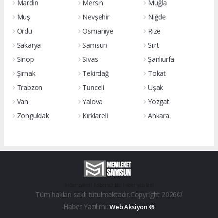
Mardin
Mersin
Muğla
Muş
Nevşehir
Niğde
Ordu
Osmaniye
Rize
Sakarya
Samsun
Siirt
Sinop
Sivas
Şanlıurfa
Şırnak
Tekirdağ
Tokat
Trabzon
Tunceli
Uşak
Van
Yalova
Yozgat
Zonguldak
Kırklareli
Ankara
haber paketi
haber scripti
haber yazılımı
Tüm hakları saklı tutulmaktadır.Copyright 2026©
Haber Yazılımı:
Web Aksiyon ®