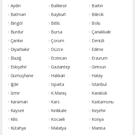
Aydın
Balıkesir
Bartın
Batman
Bayburt
Bilecik
Bingöl
Bitlis
Bolu
Burdur
Bursa
Çanakkale
Çankırı
Çorum
Denizli
Diyarbakır
Düzce
Edirne
Elazığ
Erzincan
Erzurum
Eskişehir
Gaziantep
Giresun
Gümüşhane
Hakkari
Hatay
Iğdır
Isparta
İstanbul
İzmir
K.Maraş
Karabük
Karaman
Kars
Kastamonu
Kayseri
Kırıkkale
Kırşehir
Kilis
Kocaeli
Konya
Kütahya
Malatya
Manisa