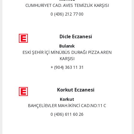
CUMHURİYET CAD. AVES TEMİZLİK KARŞISI
0 (436) 212 77 00
Dicle Eczanesi
Bulanık
ESKİ ŞEHİR İÇİ MİNÜBÜS DURAĞI PİZZA AREN
KARŞISI
+ (904) 363 11 31
Korkut Eczanesi
Korkut
BAHÇELİEVLER MAH.İKİNCİ CAD.NO:11 C
0 (436) 611 60 26