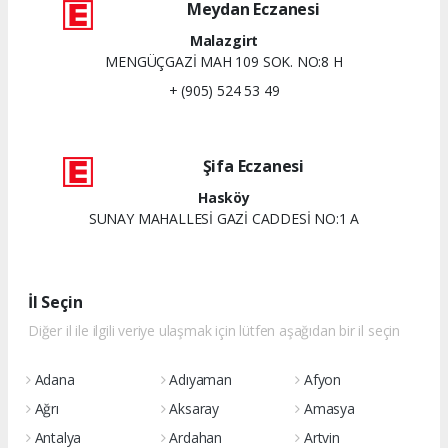
Meydan Eczanesi
Malazgirt
MENGÜÇGAZİ MAH 109 SOK. NO:8 H
+ (905) 524 53 49
Şifa Eczanesi
Hasköy
SUNAY MAHALLESİ GAZİ CADDESİ NO:1 A
İl Seçin
Diğer il ile ilgili veriye ulaşmak için lütfen aşağıdan bir il seçin
Adana
Adıyaman
Afyon
Ağrı
Aksaray
Amasya
Antalya
Ardahan
Artvin