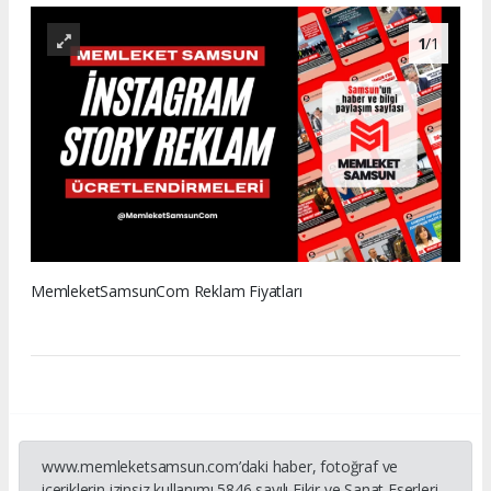
1
/1
MemleketSamsunCom Reklam Fiyatları
www.memleketsamsun.com’daki haber, fotoğraf ve
içeriklerin izinsiz kullanımı 5846 sayılı Fikir ve Sanat Eserleri