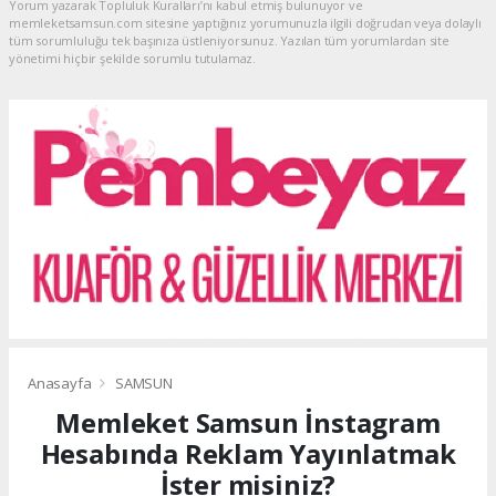
Yorum yazarak Topluluk Kuralları’nı kabul etmiş bulunuyor ve
memleketsamsun.com sitesine yaptığınız yorumunuzla ilgili doğrudan veya dolaylı
tüm sorumluluğu tek başınıza üstleniyorsunuz. Yazılan tüm yorumlardan site
yönetimi hiçbir şekilde sorumlu tutulamaz.
Anasayfa
SAMSUN
Memleket Samsun İnstagram
Hesabında Reklam Yayınlatmak
İster misiniz?