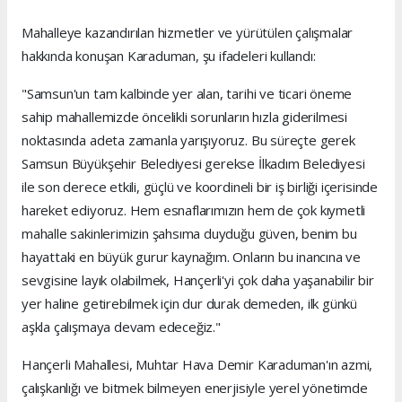
Mahalleye kazandırılan hizmetler ve yürütülen çalışmalar
hakkında konuşan Karaduman, şu ifadeleri kullandı:
"Samsun'un tam kalbinde yer alan, tarihi ve ticari öneme
sahip mahallemizde öncelikli sorunların hızla giderilmesi
noktasında adeta zamanla yarışıyoruz. Bu süreçte gerek
Samsun Büyükşehir Belediyesi gerekse İlkadım Belediyesi
ile son derece etkili, güçlü ve koordineli bir iş birliği içerisinde
hareket ediyoruz. Hem esnaflarımızın hem de çok kıymetli
mahalle sakinlerimizin şahsıma duyduğu güven, benim bu
hayattaki en büyük gurur kaynağım. Onların bu inancına ve
sevgisine layık olabilmek, Hançerli'yi çok daha yaşanabilir bir
yer haline getirebilmek için dur durak demeden, ilk günkü
aşkla çalışmaya devam edeceğiz."
Hançerli Mahallesi, Muhtar Hava Demir Karaduman'ın azmi,
çalışkanlığı ve bitmek bilmeyen enerjisiyle yerel yönetimde