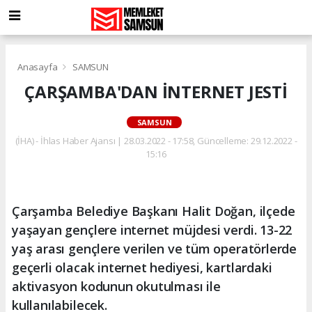
Anasayfa
SAMSUN
ÇARŞAMBA'DAN İNTERNET JESTİ
SAMSUN
(İHA) - İhlas Haber Ajansı | 28.03.2022 - 17:58, Güncelleme: 29.12.2022 -
15:16
Çarşamba Belediye Başkanı Halit Doğan, ilçede
yaşayan gençlere internet müjdesi verdi. 13-22
yaş arası gençlere verilen ve tüm operatörlerde
geçerli olacak internet hediyesi, kartlardaki
aktivasyon kodunun okutulması ile
kullanılabilecek.