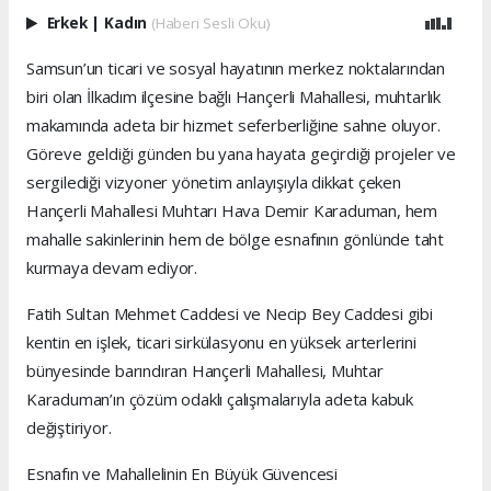
Erkek
|
Kadın
(Haberi Sesli Oku)
Samsun’un ticari ve sosyal hayatının merkez noktalarından
biri olan İlkadım ilçesine bağlı Hançerli Mahallesi, muhtarlık
makamında adeta bir hizmet seferberliğine sahne oluyor.
Göreve geldiği günden bu yana hayata geçirdiği projeler ve
sergilediği vizyoner yönetim anlayışıyla dikkat çeken
Hançerli Mahallesi Muhtarı Hava Demir Karaduman, hem
mahalle sakinlerinin hem de bölge esnafının gönlünde taht
kurmaya devam ediyor.
Fatih Sultan Mehmet Caddesi ve Necip Bey Caddesi gibi
kentin en işlek, ticari sirkülasyonu en yüksek arterlerini
bünyesinde barındıran Hançerli Mahallesi, Muhtar
Karaduman’ın çözüm odaklı çalışmalarıyla adeta kabuk
değiştiriyor.
Esnafın ve Mahallelinin En Büyük Güvencesi