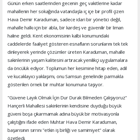
Günün erken saatlerinden gecenin geç vakitlerine kadar
mahallenin her sokağında vatandaşla iç içe bir profil çizen
Hava Demir Karaduman, sadece idari bir yönetici değil,
mahalle halkı için bir abla, bir kardeş ve güvenilir bir liman
haline geldi. Kent ekonomisinin kalbi konumundaki
caddelerde faaliyet gösteren esnafların sorunlarını tek tek
dinleyerek yerinde çözümler üreten Karaduman, mahalle
sakinlerinin yaşam kalitesini artıracak yenilikçi uygulamalara
da öncülük ediyor. Toplumun her kesimine hitap eden, adil
ve kucaklayıcı yaklaşımı, onu Samsun genelinde parmakla
gösterilen örnek bir muhtar konumuna taşıyor.
"Güvene Layık Olmak İçin Dur Durak Bilmeden Çalışıyoruz"
Hançerli Mahallesi sakinlerinin kendisine duyduğu büyük
güveni boşa çıkarmamak adına büyük bir motivasyonla
çalıştığını ifade eden Muhtar Hava Demir Karaduman,
başarısının sırrını "etkin iş birliği ve samimiyet" olarak
özetledi.