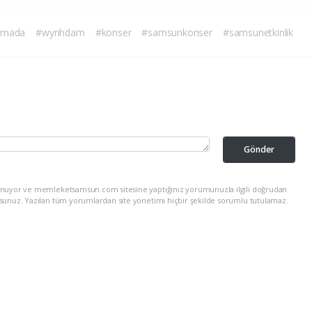
amada
#wynhdam
#konser
#samsunkonser
#samsunetkinlik
Gönder
lunuyor ve memleketsamsun.com sitesine yaptığınız yorumunuzla ilgili doğrudan
rsunuz. Yazılan tüm yorumlardan site yönetimi hiçbir şekilde sorumlu tutulamaz.