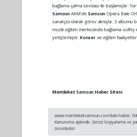
bağlama çalma sevdası ile başlamıştır. Yurt
Samsun
AKM'de
Samsun
Opera Bale Ork
sanatçısı olarak görev almıştır. 3 albümü 
müzik eğitim merkezinde bağlama-solfej-re
yetiştirmiştir.
Konser
ve eğitim faaliyetl
Memleket
Samsun
Haber Sitesi
www.memleketsamsun.com’daki haber, fotoğraf
Kanunu’na aykırıdır. İzinsiz kopyalama ve pay
zorunludur.