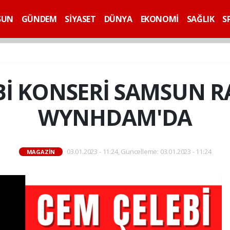
SUN
GÜNDEM
SİYASET
DÜNYA
EKONOMİ
SAĞLIK
S
Bİ KONSERİ SAMSUN 
WYNHDAM'DA
03.01.2023 - 11:24, Güncelleme: 03.01.2023 - 11:24
MAGAZİN