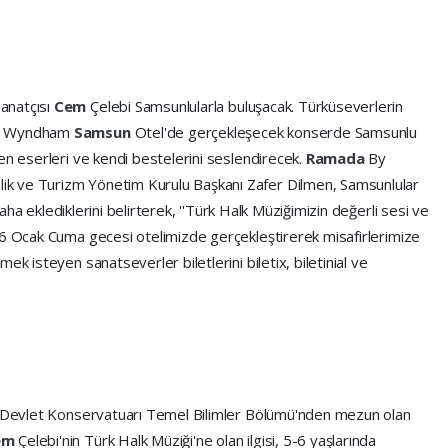
anatçısı
Cem
Çelebi Samsunlularla buluşacak. Türküseverlerin
y Wyndham
Samsun
Otel'de gerçekleşecek konserde Samsunlu
en eserleri ve kendi bestelerini seslendirecek.
Ramada
By
ilik ve Turizm Yönetim Kurulu Başkanı Zafer Dilmen, Samsunlular
 daha eklediklerini belirterek, ''Türk Halk Müziğimizin değerli sesi ve
i 6 Ocak Cuma gecesi otelimizde gerçekleştirerek misafirlerimize
ek isteyen sanatseverler biletlerini biletix, biletinial ve
si Devlet Konservatuarı Temel Bilimler Bölümü'nden mezun olan
em
Çelebi'nin Türk Halk Müziği'ne olan ilgisi, 5-6 yaşlarında