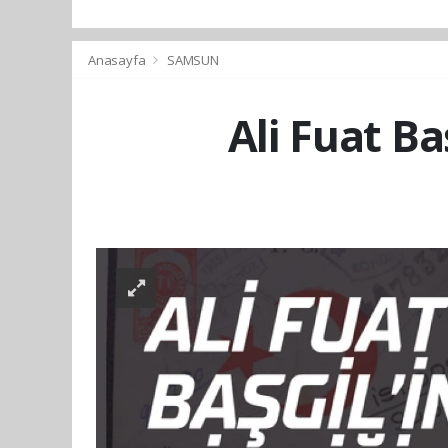
Anasayfa
SAMSUN
Ali Fuat B