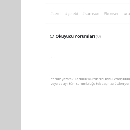
#cem
#çelebi
#samsun
#konseri
#r
Okuyucu Yorumları
(0)
Yorum yazarak Topluluk Kuralları’nı kabul etmiş bu
veya dolaylı tüm sorumluluğu tek başınıza üstleniyo