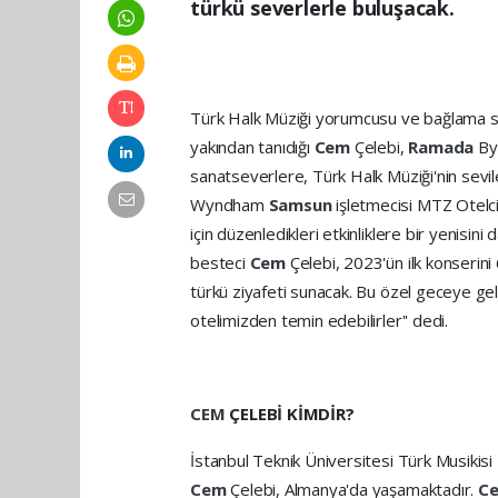
türkü severlerle buluşacak.
Türk Halk Müziği yorumcusu ve bağlama s
yakından tanıdığı
Cem
Çelebi,
Ramada
B
sanatseverlere, Türk Halk Müziği'nin sevil
Wyndham
Samsun
işletmecisi MTZ Otelc
için düzenledikleri etkinliklere bir yenisini
besteci
Cem
Çelebi, 2023'ün ilk konserin
türkü ziyafeti sunacak. Bu özel geceye gelm
otelimizden temin edebilirler'' dedi.
CEM
ÇELEBİ KİMDİR?
İstanbul Teknik Üniversitesi Türk Musiki
Cem
Çelebi, Almanya'da yaşamaktadır.
C