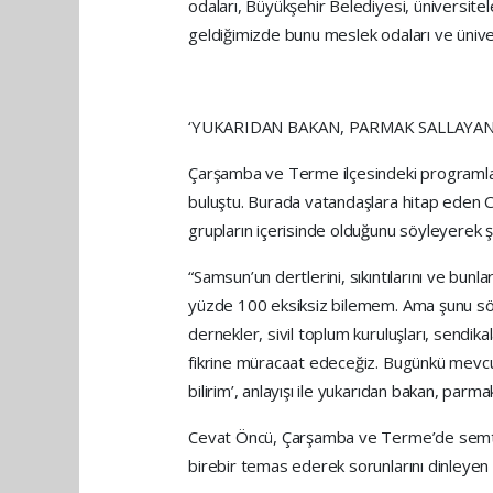
odaları, Büyükşehir Belediyesi, üniversitele
geldiğimizde bunu meslek odaları ve ünivers
‘YUKARIDAN BAKAN, PARMAK SALLAYAN
Çarşamba ve Terme ilçesindeki programları
buluştu. Burada vatandaşlara hitap eden Ce
grupların içerisinde olduğunu söyleyerek şu
“Samsun’un dertlerini, sıkıntılarını ve bunl
yüzde 100 eksiksiz bilemem. Ama şunu söy
dernekler, sivil toplum kuruluşları, sendik
fikrine müracaat edeceğiz. Bugünkü mevcut
bilirim’, anlayışı ile yukarıdan bakan, par
Cevat Öncü, Çarşamba ve Terme’de semt pa
birebir temas ederek sorunlarını dinleyen Ö