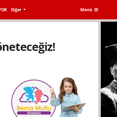
POR
Diğer
Menü
öneteceğiz!