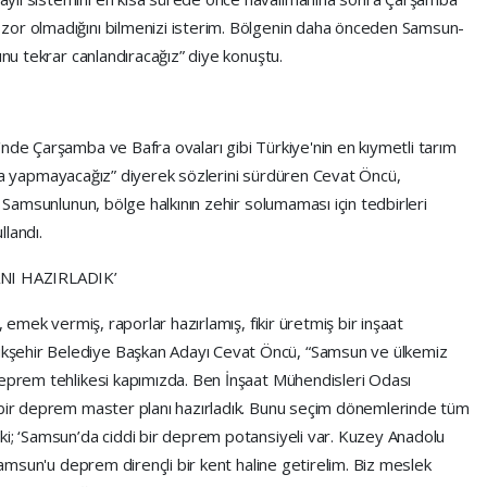
zor olmadığını bilmenizi isterim. Bölgenin daha önceden Samsun-
unu tekrar canlandıracağız” diye konuştu.
nde Çarşamba ve Bafra ovaları gibi Türkiye'nin en kıymetli tarım
, asla yapmayacağız” diyerek sözlerini sürdüren Cevat Öncü,
, Samsunlunun, bölge halkının zehir solumaması için tedbirleri
llandı.
NI HAZIRLADIK’
, emek vermiş, raporlar hazırlamış, fikir üretmiş bir inşaat
şehir Belediye Başkan Adayı Cevat Öncü, “Samsun ve ülkemiz
Deprem tehlikesi kapımızda. Ben İnşaat Mühendisleri Odası
 bir deprem master planı hazırladık. Bunu seçim dönemlerinde tüm
ki; ‘Samsun’da ciddi bir deprem potansiyeli var. Kuzey Anadolu
 Samsun'u deprem dirençli bir kent haline getirelim. Biz meslek