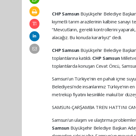
CHP Samsun
Büyükşehir Belediye Başkan
kıymetli tarım arazilerinin kalbine sanayi t
“Mevcutların, gerekli kontrollerini yaparak
alacağız. Bu konuda kararlıyız” dedi.
CHP Samsun
Büyükşehir Belediye Başkan
toplantılarına katıldı.
CHP Samsun
Milletv
toplantılarda konuşan Cevat Öncü, Samsun’
Samsun’un Türkiye’nin en pahalı içme suyu
Belediyesi'nde insanlarımız Türkiye'nin e
metreküp fiyatını kesinlikle makul bir düze
SAMSUN-ÇARŞAMBA TREN HATTINI CA
Samsun'un ulaşım ve ulaştırma problemleri
Samsun
Büyükşehir Belediye Başkan Adayı
demeden çalışacağız. Samsun'un mevcut ra