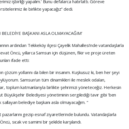
rimiz işbirliği yapalım.’ Bunu defalarca hatırlattı. Göreve
itelerimiz ile birlikte yapacağız” dedi.
 BELEDİYE BAŞKANI ASLA OLMAYACAĞIM’
nın ardından Tekkeköy ilçesi Çayelik Mahallesi’nde vatandaşlarla
vat Öncü, yıllarca Samsun için düşünen, fikir ve proje üreten
nları ifade etti:
arın çözüm yollarını da bilen bir insanım. Kuşkusuz ki, ben her şeyi
lüyorum. Samsun'un tüm dinamikleri ile meslek odaları,
alar, toplum katmanlarıyla birlikte şehrimizi yöneteceğiz. Herkesin
 Büyükşehir Belediyesi yönetiminin sergilediği tavır gibi ‘ben
mak sallayan belediye başkanı asla olmayacağım. “
zarlarını gezip esnaf ziyaretlerinde bulundu. Vatandaşlarla
ncü, sıcak ve samimi bir şekilde karşılandı.