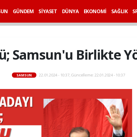
SUN
GÜNDEM
SİYASET
DÜNYA
EKONOMİ
SAĞLIK
S
; Samsun'u Birlikte Y
22.01.2024 - 10:37, Güncelleme: 22.01.2024 - 10:37
SAMSUN