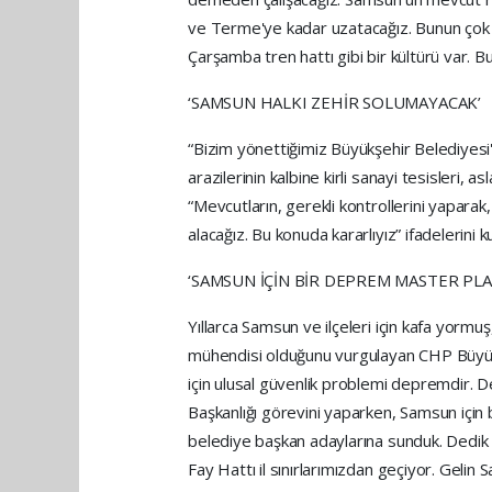
ve Terme'ye kadar uzatacağız. Bunun çok 
Çarşamba tren hattı gibi bir kültürü var. B
‘SAMSUN HALKI ZEHİR SOLUMAYACAK’
“Bizim yönettiğimiz Büyükşehir Belediyesi'
arazilerinin kalbine kirli sanayi tesisleri
“Mevcutların, gerekli kontrollerini yaparak
alacağız. Bu konuda kararlıyız” ifadelerini ku
‘SAMSUN İÇİN BİR DEPREM MASTER PLA
Yıllarca Samsun ve ilçeleri için kafa yormuş
mühendisi olduğunu vurgulayan CHP Büyük
için ulusal güvenlik problemi depremdir. 
Başkanlığı görevini yaparken, Samsun için
belediye başkan adaylarına sunduk. Dedik 
Fay Hattı il sınırlarımızdan geçiyor. Gelin