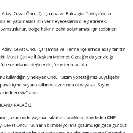
 Adayı Cevat Öncü, Çarşamba ve Bafra gibi Türkiye’nin en
esisleri yapılmasına izin vermeyeceklerini dile getirerek,
, Samsunlunun, bölge halkının zehir solumaması için tedbirleri
 Adayı Cevat Öncü, Çarşamba ve Terme ilçelerinde aday tanıtım
ekili Murat Çan ve İl Başkanı Mehmet Özdağ’ın da yer aldığı
un sorunlarına değinerek çözümlerini anlattı.
nu kullandığını yineleyen Öncü, “Bizim yönettiğimiz Büyükşehir
n pahalı içme suyunu kullanmak zorunda olmayacak. Suyun
ye indireceğiz” dedi.
NLANDIRACAĞIZ
nin çözümünde yaşanan sıkıntıları bildiklerini kaydeden
CHP
 Cevat Öncü, “Bunların bilimsel yollarla çözümü için gece gündüz
ylı sistemini en kısa sürede önce havalimanına sonra Çarşamba