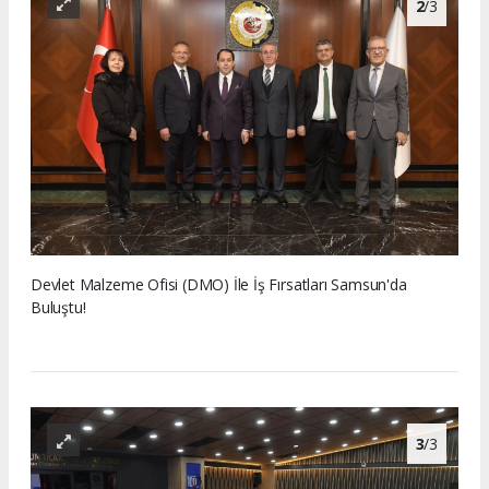
2
/3
Devlet Malzeme Ofisi (DMO) İle İş Fırsatları Samsun'da
Buluştu!
3
/3