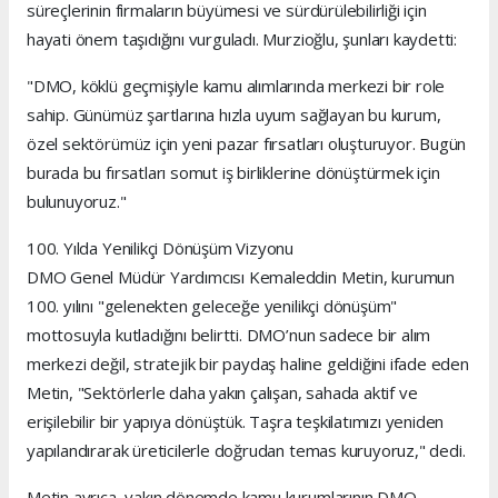
süreçlerinin firmaların büyümesi ve sürdürülebilirliği için
hayati önem taşıdığını vurguladı. Murzioğlu, şunları kaydetti:
"DMO, köklü geçmişiyle kamu alımlarında merkezi bir role
sahip. Günümüz şartlarına hızla uyum sağlayan bu kurum,
özel sektörümüz için yeni pazar fırsatları oluşturuyor. Bugün
burada bu fırsatları somut iş birliklerine dönüştürmek için
bulunuyoruz."
100. Yılda Yenilikçi Dönüşüm Vizyonu
DMO Genel Müdür Yardımcısı Kemaleddin Metin, kurumun
100. yılını "gelenekten geleceğe yenilikçi dönüşüm"
mottosuyla kutladığını belirtti. DMO’nun sadece bir alım
merkezi değil, stratejik bir paydaş haline geldiğini ifade eden
Metin, "Sektörlerle daha yakın çalışan, sahada aktif ve
erişilebilir bir yapıya dönüştük. Taşra teşkilatımızı yeniden
yapılandırarak üreticilerle doğrudan temas kuruyoruz," dedi.
Metin ayrıca, yakın dönemde kamu kurumlarının DMO