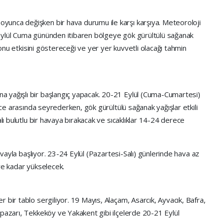
unca değişken bir hava durumu ile karşı karşıya. Meteoroloji
Eylül Cuma gününden itibaren bölgeye gök gürültülü sağanak
 sonu etkisini göstereceği ve yer yer kuvvetli olacağı tahmin
 yağışlı bir başlangıç yapacak. 20-21 Eylül (Cuma-Cumartesi)
rece arasında seyrederken, gök gürültülü sağanak yağışlar etkili
alı bulutlu bir havaya bırakacak ve sıcaklıklar 14-24 derece
havayla başlıyor. 23-24 Eylül (Pazartesi-Salı) günlerinde hava az
ye kadar yükselecek.
 bir tablo sergiliyor. 19 Mayıs, Alaçam, Asarcık, Ayvacık, Bafra,
ıpazarı, Tekkeköy ve Yakakent gibi ilçelerde 20-21 Eylül