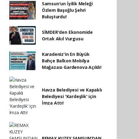
Samsun'un İyilik Meleği
Özlem Başoğlu Şehri
Buluşturdu!
SİMDER'den Ekonomide
Ortak Akıl Vurgusu
Karadeniz'in En Büyük
Bahçe Balkon Mobilya
Mağazası Gardenova Açıldı!
Havza Belediyesi ve Kapaklı
Belediyesi 'Kardeşlik' için
İmza Attı!
REMAX KUZEY SAMSUN'DAN