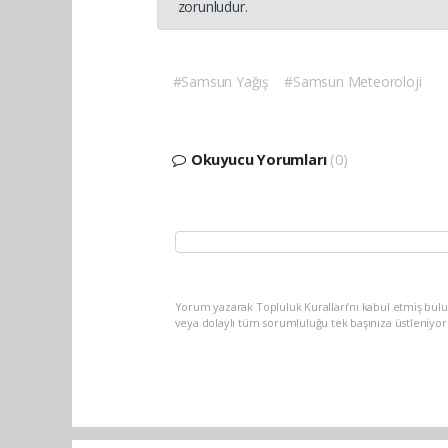
zorunludur.
#Samsun Yağış
#Samsun Meteoroloji
Okuyucu Yorumları
(0)
Yorum yazarak Topluluk Kuralları’nı kabul etmiş bu
veya dolaylı tüm sorumluluğu tek başınıza üstleniyo