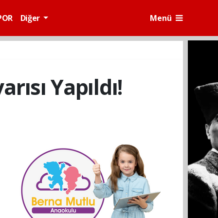
POR
Diğer
Menü
rısı Yapıldı!