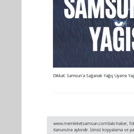
Dikkat: Samsun'a Sağanak Yağış Uyarısı Yapı
www.memleketsamsun.com’daki haber, fotoğraf
Kanunu’na aykırıdır. İzinsiz kopyalama ve pay