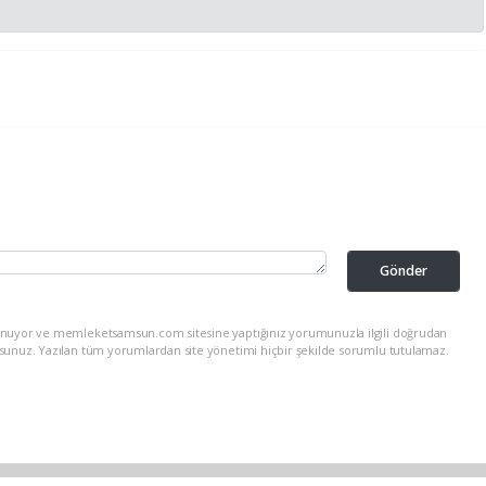
Gönder
lunuyor ve memleketsamsun.com sitesine yaptığınız yorumunuzla ilgili doğrudan
rsunuz. Yazılan tüm yorumlardan site yönetimi hiçbir şekilde sorumlu tutulamaz.