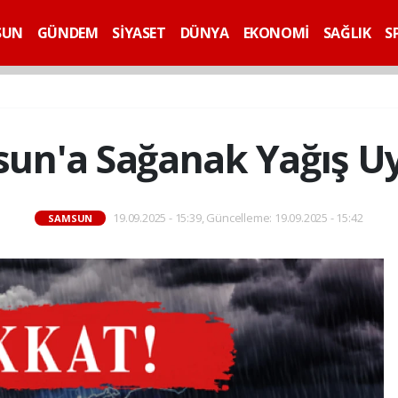
SUN
GÜNDEM
SİYASET
DÜNYA
EKONOMİ
SAĞLIK
S
un'a Sağanak Yağış Uya
19.09.2025 - 15:39, Güncelleme: 19.09.2025 - 15:42
SAMSUN