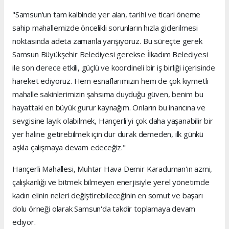
"Samsun'un tam kalbinde yer alan, tarihi ve ticari öneme
sahip mahallemizde öncelikli sorunların hızla giderilmesi
noktasında adeta zamanla yarışıyoruz. Bu süreçte gerek
Samsun Büyükşehir Belediyesi gerekse İlkadım Belediyesi
ile son derece etkili, güçlü ve koordineli bir iş birliği içerisinde
hareket ediyoruz. Hem esnaflarımızın hem de çok kıymetli
mahalle sakinlerimizin şahsıma duyduğu güven, benim bu
hayattaki en büyük gurur kaynağım. Onların bu inancına ve
sevgisine layık olabilmek, Hançerli'yi çok daha yaşanabilir bir
yer haline getirebilmek için dur durak demeden, ilk günkü
aşkla çalışmaya devam edeceğiz."
Hançerli Mahallesi, Muhtar Hava Demir Karaduman'ın azmi,
çalışkanlığı ve bitmek bilmeyen enerjisiyle yerel yönetimde
kadın elinin neleri değiştirebileceğinin en somut ve başarı
dolu örneği olarak Samsun'da takdir toplamaya devam
ediyor.