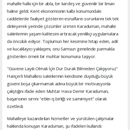
mahalle halkı için bir abla, bir kardeş ve güvenilir bir liman
haline geldi. Kent ekonomisinin kalbi konumundaki
caddelerde faaliyet gösteren esnafların sorunlarını tek tek
dinleyerek yerinde çözümler üreten Karaduman, mahalle
sakinlerinin yaşam kalitesini artıracak yenilikçi uygulamalara
da öncülük ediyor. Toplumun her kesimine hitap eden, adil
ve kucaklayıcı yaklaşımı, onu Samsun genelinde parmakla
gösterilen örnek bir muhtar konumuna taşıyor.
"Güvene Layık Olmak İçin Dur Durak Bilmeden Çalışıyoruz"
Hançerli Mahallesi sakinlerinin kendisine duyduğu büyük
güveni boşa çıkarmamak adına büyük bir motivasyonla
çalıştığını ifade eden Muhtar Hava Demir Karaduman,
başarısının sırrını "etkin iş birliği ve samimiyet" olarak
özetledi.
Mahalleye kazandırılan hizmetler ve yürütülen çalışmalar
hakkında konuşan Karaduman, şu ifadeleri kullandı: