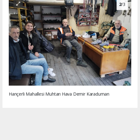
2
/3
Hançerli Mahallesi Muhtarı Hava Demir Karaduman
3
/3