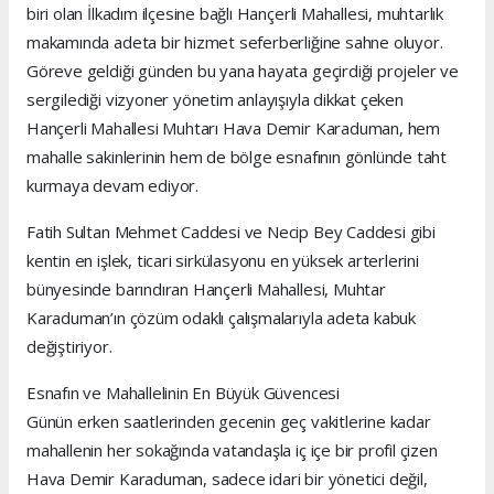
biri olan İlkadım ilçesine bağlı Hançerli Mahallesi, muhtarlık
makamında adeta bir hizmet seferberliğine sahne oluyor.
Göreve geldiği günden bu yana hayata geçirdiği projeler ve
sergilediği vizyoner yönetim anlayışıyla dikkat çeken
Hançerli Mahallesi Muhtarı Hava Demir Karaduman, hem
mahalle sakinlerinin hem de bölge esnafının gönlünde taht
kurmaya devam ediyor.
Fatih Sultan Mehmet Caddesi ve Necip Bey Caddesi gibi
kentin en işlek, ticari sirkülasyonu en yüksek arterlerini
bünyesinde barındıran Hançerli Mahallesi, Muhtar
Karaduman’ın çözüm odaklı çalışmalarıyla adeta kabuk
değiştiriyor.
Esnafın ve Mahallelinin En Büyük Güvencesi
Günün erken saatlerinden gecenin geç vakitlerine kadar
mahallenin her sokağında vatandaşla iç içe bir profil çizen
Hava Demir Karaduman, sadece idari bir yönetici değil,