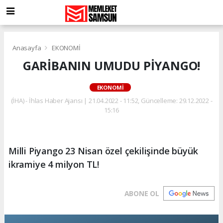
Anasayfa
EKONOMİ
GARİBANIN UMUDU PİYANGO!
EKONOMİ
(İHA) - İhlas Haber Ajansı | 21.04.2022 - 11:52, Güncelleme: 29.12.2022 -
15:16
Milli Piyango 23 Nisan özel çekilişinde büyük
ikramiye 4 milyon TL!
ABONE OL