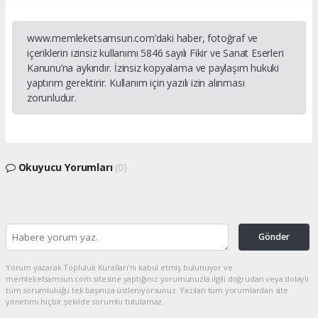
www.memleketsamsun.com’daki haber, fotoğraf ve
içeriklerin izinsiz kullanımı 5846 sayılı Fikir ve Sanat Eserleri
Kanunu’na aykırıdır. İzinsiz kopyalama ve paylaşım hukuki
yaptırım gerektirir. Kullanım için yazılı izin alınması
zorunludur.
Okuyucu Yorumları
(0)
Gönder
Yorum yazarak Topluluk Kuralları’nı kabul etmiş bulunuyor ve
memleketsamsun.com sitesine yaptığınız yorumunuzla ilgili doğrudan veya dolaylı
tüm sorumluluğu tek başınıza üstleniyorsunuz. Yazılan tüm yorumlardan site
yönetimi hiçbir şekilde sorumlu tutulamaz.