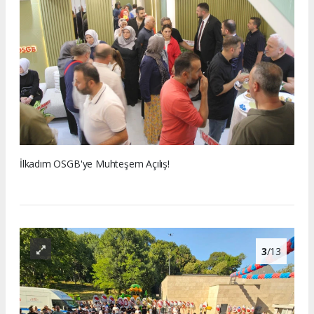
İlkadım OSGB'ye Muhteşem Açılış!
3
/13