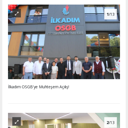
1
/13
İlkadım OSGB'ye Muhteşem Açılış!
2
/13