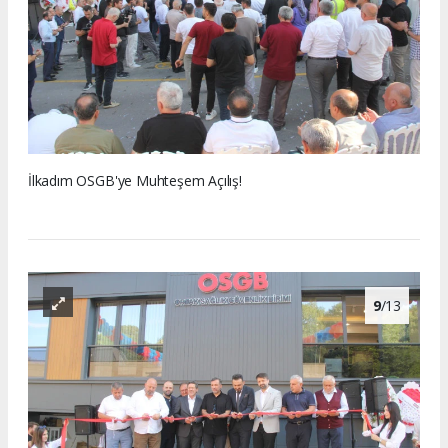
İlkadım OSGB'ye Muhteşem Açılış!
9
/13