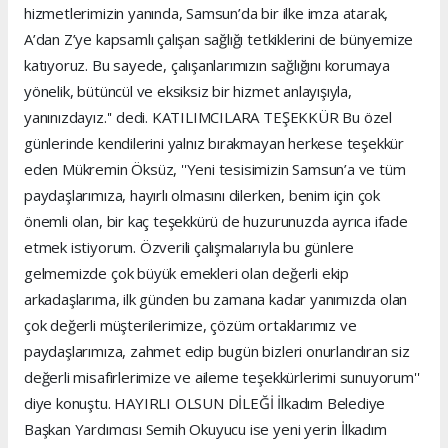
hizmetlerimizin yanında, Samsun’da bir ilke imza atarak,
A’dan Z’ye kapsamlı çalışan sağlığı tetkiklerini de bünyemize
katıyoruz. Bu sayede, çalışanlarımızın sağlığını korumaya
yönelik, bütüncül ve eksiksiz bir hizmet anlayışıyla,
yanınızdayız.'' dedi. KATILIMCILARA TEŞEKKÜR Bu özel
günlerinde kendilerini yalnız bırakmayan herkese teşekkür
eden Mükremin Öksüz, ''Yeni tesisimizin Samsun’a ve tüm
paydaşlarımıza, hayırlı olmasını dilerken, benim için çok
önemli olan, bir kaç teşekkürü de huzurunuzda ayrıca ifade
etmek istiyorum. Özverili çalışmalarıyla bu günlere
gelmemizde çok büyük emekleri olan değerli ekip
arkadaşlarıma, ilk günden bu zamana kadar yanımızda olan
çok değerli müşterilerimize, çözüm ortaklarımız ve
paydaşlarımıza, zahmet edip bugün bizleri onurlandıran siz
değerli misafirlerimize ve aileme teşekkürlerimi sunuyorum''
diye konuştu. HAYIRLI OLSUN DİLEĞİ İlkadım Belediye
Başkan Yardımcısı Semih Okuyucu ise yeni yerin İlkadım