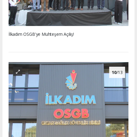
İlkadım OSGB'ye Muhteşem Açılış!
10
/13