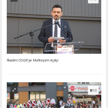
İlkadım OSGB'ye Muhteşem Açılış!
8
/13