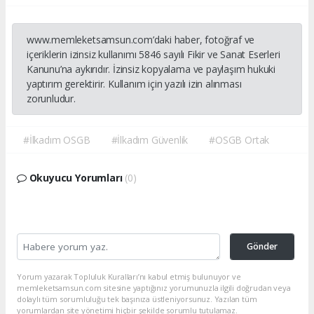
www.memleketsamsun.com’daki haber, fotoğraf ve
içeriklerin izinsiz kullanımı 5846 sayılı Fikir ve Sanat Eserleri
Kanunu’na aykırıdır. İzinsiz kopyalama ve paylaşım hukuki
yaptırım gerektirir. Kullanım için yazılı izin alınması
zorunludur.
#İlkadım OSGB
#İlkadım Güvenlik
#OSGB Ortak
Okuyucu Yorumları
(0)
Gönder
Yorum yazarak Topluluk Kuralları’nı kabul etmiş bulunuyor ve
memleketsamsun.com sitesine yaptığınız yorumunuzla ilgili doğrudan veya
dolaylı tüm sorumluluğu tek başınıza üstleniyorsunuz. Yazılan tüm
yorumlardan site yönetimi hiçbir şekilde sorumlu tutulamaz.