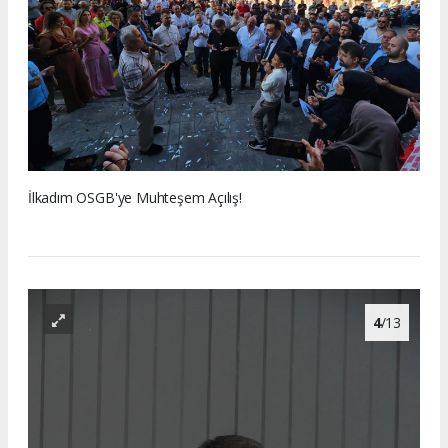
İlkadım OSGB'ye Muhteşem Açılış!
4
/13