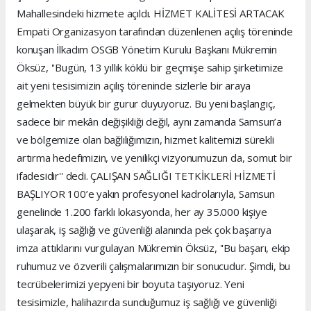
Mahallesindeki hizmete açıldı. HİZMET KALİTESİ ARTACAK
Empati Organizasyon tarafından düzenlenen açılış töreninde
konuşan İlkadım OSGB Yönetim Kurulu Başkanı Mükremin
Öksüz, ''Bugün, 13 yıllık köklü bir geçmişe sahip şirketimize
ait yeni tesisimizin açılış töreninde sizlerle bir araya
gelmekten büyük bir gurur duyuyoruz. Bu yeni başlangıç,
sadece bir mekân değişikliği değil, aynı zamanda Samsun’a
ve bölgemize olan bağlılığımızın, hizmet kalitemizi sürekli
artırma hedefimizin, ve yenilikçi vizyonumuzun da, somut bir
ifadesidir'' dedi. ÇALIŞAN SAĞLIĞI TETKİKLERİ HİZMETİ
BAŞLIYOR 100’e yakın profesyonel kadrolarıyla, Samsun
genelinde 1.200 farklı lokasyonda, her ay 35.000 kişiye
ulaşarak, iş sağlığı ve güvenliği alanında pek çok başarıya
imza attıklarını vurgulayan Mükremin Öksüz, ''Bu başarı, ekip
ruhumuz ve özverili çalışmalarımızın bir sonucudur. Şimdi, bu
tecrübelerimizi yepyeni bir boyuta taşıyoruz. Yeni
tesisimizle, halihazırda sunduğumuz iş sağlığı ve güvenliği