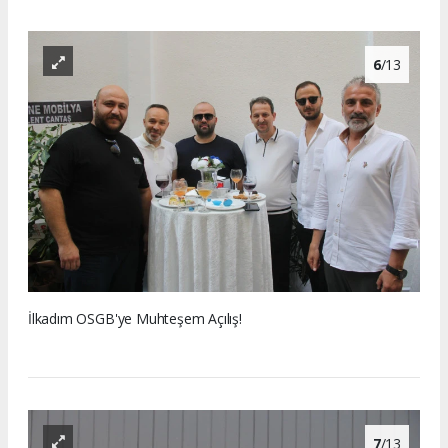
6
/13
İlkadım OSGB'ye Muhteşem Açılış!
7
/13