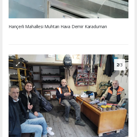
Hançerli Mahallesi Muhtarı Hava Demir Karaduman
2
/3