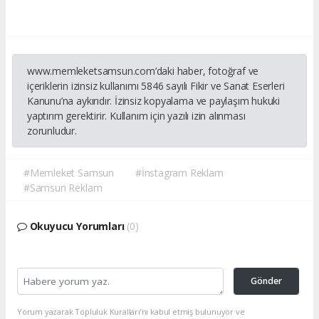
www.memleketsamsun.com’daki haber, fotoğraf ve
içeriklerin izinsiz kullanımı 5846 sayılı Fikir ve Sanat Eserleri
Kanunu’na aykırıdır. İzinsiz kopyalama ve paylaşım hukuki
yaptırım gerektirir. Kullanım için yazılı izin alınması
zorunludur.
#Memleket Samsun
#İnstagram Reklam
#Samsun Reklam
Okuyucu Yorumları
(0)
Gönder
Yorum yazarak Topluluk Kuralları’nı kabul etmiş bulunuyor ve