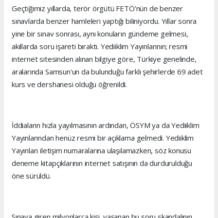
Geçtiğimiz yıllarda, terör örgütü FETÖ'nün de benzer
sınavlarda benzer hamleleri yaptığı biliniyordu. Yıllar sonra
yine bir sınav sonrası, aynı konuların gündeme gelmesi,
akıllarda soru işareti bıraktı. Yediiklim Yayınlarının; resmi
internet sitesinden alınan bilgiye göre, Türkiye genelinde,
aralarında Samsun'un da bulunduğu farklı şehirlerde 69 adet
kurs ve dershanesi olduğu öğrenildi.
İddiaların hızla yayılmasının ardından, ÖSYM ya da Yediiklim
Yayınlarından henüz resmi bir açıklama gelmedi. Yediiklim
Yayınları iletişim numaralarına ulaşılamazken, söz konusu
deneme kitapçıklarının internet satışının da durdurulduğu
öne sürüldü.
Sınava giren milyonlarca kişi, yaşanan bu soru skandalının