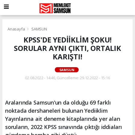
Anasayfa
SAMSUN
KPSS'DE YEDİİKLİM ŞOKU!
SORULAR AYNI ÇIKTI, ORTALIK
KARIŞTI!
SAMSUN
02.08.2022 - 14:46, Güncelleme: 29.12.2022 - 15:16
Aralarında Samsun'un da olduğu 69 farklı
noktada dershaneleri bulunan Yediiklim
Yayınlarına ait deneme kitaplarında yer alan
soruların, 2022 KPSS sınavında çıktığı iddiaları
gündeme bomba gibi düştü.