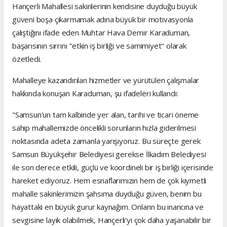
Hançerli Mahallesi sakinlerinin kendisine duyduğu büyük
güveni boşa çıkarmamak adına büyük bir motivasyonla
çalıştığını ifade eden Muhtar Hava Demir Karaduman,
başarısının sırrını "etkin iş birliği ve samimiyet" olarak
özetledi.
Mahalleye kazandırılan hizmetler ve yürütülen çalışmalar
hakkında konuşan Karaduman, şu ifadeleri kullandı:
"Samsun'un tam kalbinde yer alan, tarihi ve ticari öneme
sahip mahallemizde öncelikli sorunların hızla giderilmesi
noktasında adeta zamanla yarışıyoruz. Bu süreçte gerek
Samsun Büyükşehir Belediyesi gerekse İlkadım Belediyesi
ile son derece etkili, güçlü ve koordineli bir iş birliği içerisinde
hareket ediyoruz. Hem esnaflarımızın hem de çok kıymetli
mahalle sakinlerimizin şahsıma duyduğu güven, benim bu
hayattaki en büyük gurur kaynağım. Onların bu inancına ve
sevgisine layık olabilmek, Hançerli'yi çok daha yaşanabilir bir