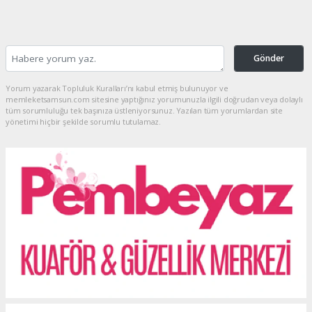
Gönder
Yorum yazarak Topluluk Kuralları’nı kabul etmiş bulunuyor ve
memleketsamsun.com sitesine yaptığınız yorumunuzla ilgili doğrudan veya dolaylı
tüm sorumluluğu tek başınıza üstleniyorsunuz. Yazılan tüm yorumlardan site
yönetimi hiçbir şekilde sorumlu tutulamaz.