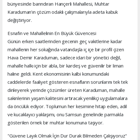
bünyesinde barındıran Hançerli Mahallesi, Muhtar
Karaduman’ın çözüm odaklı çalışmalarıyla adeta kabuk
değiştiriyor.
Esnafın ve Mahallelinin En Büyük Güvencesi
Günün erken saatlerinden gecenin geç vakitlerine kadar
mahallenin her sokağında vatandaşla iç içe bir profil çizen
Hava Demir Karaduman, sadece idari bir yönetici değil,
mahalle halkı için bir abla, bir kardeş ve güvenilir bir liman
haline geldi. Kent ekonomisinin kalbi konumundaki
caddelerde faaliyet gösteren esnafların sorunlarını tek tek
dinleyerek yerinde çözümler üreten Karaduman, mahalle
sakinlerinin yaşam kalitesini artıracak yenilikçi uygulamalara
da öncülük ediyor. Toplumun her kesimine hitap eden, adil
ve kucaklayıcı yaklaşımı, onu Samsun genelinde parmakla
gösterilen örnek bir muhtar konumuna taşıyor.
"Güvene Layık Olmak İçin Dur Durak Bilmeden Çalışıyoruz"