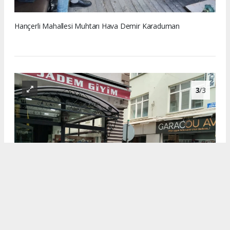
Hançerli Mahallesi Muhtarı Hava Demir Karaduman
3
/3