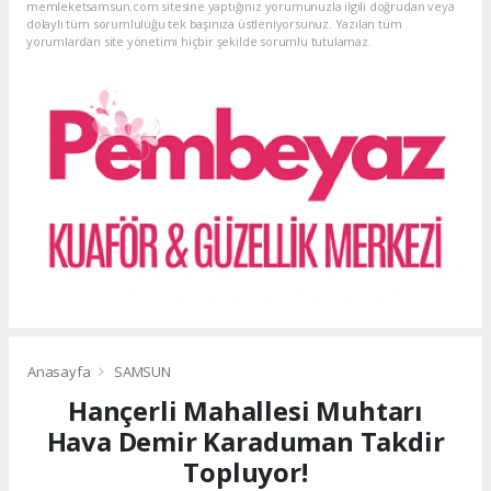
memleketsamsun.com sitesine yaptığınız yorumunuzla ilgili doğrudan veya
dolaylı tüm sorumluluğu tek başınıza üstleniyorsunuz. Yazılan tüm
yorumlardan site yönetimi hiçbir şekilde sorumlu tutulamaz.
Anasayfa
SAMSUN
Hançerli Mahallesi Muhtarı
Hava Demir Karaduman Takdir
Topluyor!