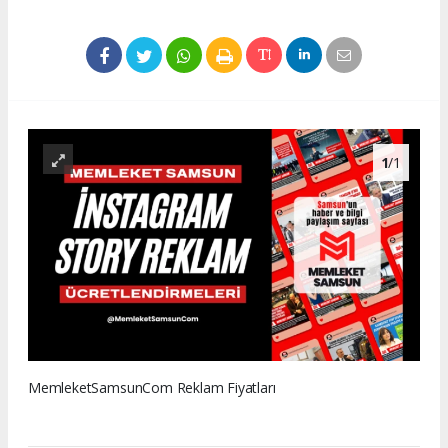
1
/1
MemleketSamsunCom Reklam Fiyatları