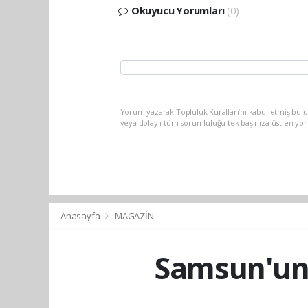
Okuyucu Yorumları
(0)
Yorum yazarak Topluluk Kuralları’nı kabul etmiş bu
veya dolaylı tüm sorumluluğu tek başınıza üstleniyo
Anasayfa
MAGAZİN
Samsun'un 