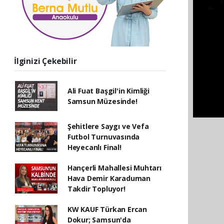
İlginizi Çekebilir
Ali Fuat Başgil'in Kimliği
Samsun Müzesinde!
Şehitlere Saygı ve Vefa
Futbol Turnuvasında
Heyecanlı Final!
Hançerli Mahallesi Muhtarı
Hava Demir Karaduman
Takdir Topluyor!
KW KAUF Türkan Ercan
Dokur; Samsun'da