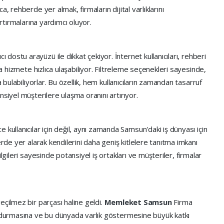
, rehberde yer almak, firmaların dijital varlıklarını
artırmalarına yardımcı oluyor.
cı dostu arayüzü ile dikkat çekiyor. İnternet kullanıcıları, rehberi
ya hizmete hızlıca ulaşabiliyor. Filtreleme seçenekleri sayesinde,
a bulabiliyorlar. Bu özellik, hem kullanıcıların zamandan tasarruf
siyel müşterilere ulaşma oranını artırıyor.
 kullanıcılar için değil, aynı zamanda Samsun'daki iş dünyası için
erde yer alarak kendilerini daha geniş kitlelere tanıtma imkanı
lgileri sayesinde potansiyel iş ortakları ve müşteriler, firmalar
eçilmez bir parçası haline geldi.
Memleket Samsun
Firma
uydurmasına ve bu dünyada varlık göstermesine büyük katkı