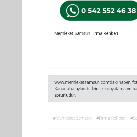
Memleket Samsun Firma Rehberi
www.memleketsamsun.com’daki haber, fotoğraf
Kanunu’na aykırıdır. İzinsiz kopyalama ve pay
zorunludur.
#Memleket Samsun
#Firma Rehberi
#S