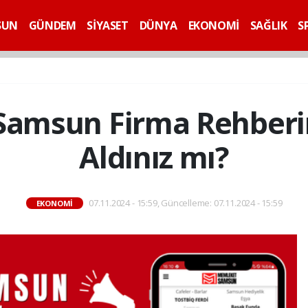
SUN
GÜNDEM
SİYASET
DÜNYA
EKONOMİ
SAĞLIK
S
amsun Firma Rehberin
Aldınız mı?
07.11.2024 - 15:59, Güncelleme: 07.11.2024 - 15:59
EKONOMİ