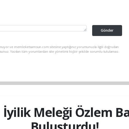
Gönder
lunuyor ve memleketsamsun.com sitesine yaptığınız yorumunuzla ilgili doğrudan
rsunuz. Yazılan tüm yorumlardan site yönetimi hiçbir şekilde sorumlu tutulamaz.
İyilik Meleği Özlem Ba
Buluşturdu!