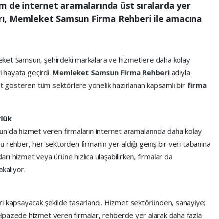
m de internet aramalarında üst sıralarda yer
ı, Memleket Samsun Firma Rehberi ile amacına
eket Samsun, şehirdeki markalara ve hizmetlere daha kolay
i hayata geçirdi.
Memleket Samsun
Firma Rehberi
adıyla
yet gösteren tüm sektörlere yönelik hazırlanan kapsamlı bir
firma
rlük
n'da hizmet veren firmaların internet aramalarında daha kolay
 bu rehber, her sektörden firmanın yer aldığı geniş bir veri tabanına
ları hizmet veya ürüne hızlıca ulaşabilirken, firmalar da
kalıyor.
ri kapsayacak şekilde tasarlandı. Hizmet sektöründen, sanayiye;
lpazede hizmet veren firmalar, rehberde yer alarak daha fazla