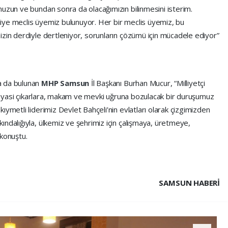
muzun ve bundan sonra da olacağımızın bilinmesini isterim.
iye meclis üyemiz bulunuyor. Her bir meclis üyemiz, bu
izin derdiyle dertleniyor, sorunların çözümü için mücadele ediyor”
a da bulunan
MHP Samsun
İl Başkanı Burhan Mucur, “Milliyetçi
. Siyasi çıkarlara, makam ve mevki uğruna bozulacak bir duruşumuz
ıymetli liderimiz Devlet Bahçeli’nin evlatları olarak çizgimizden
ndalığıyla, ülkemiz ve şehrimiz için çalışmaya, üretmeye,
konuştu.
SAMSUN HABERİ