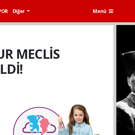
POR
Diğer
Menü
R MECLİS
LDİ!