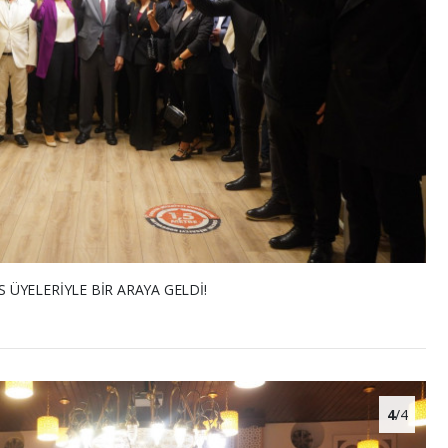
ÜYELERİYLE BİR ARAYA GELDİ!
4
/4