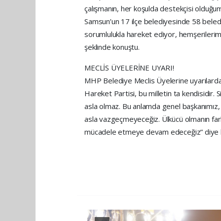
çalışmanın, her koşulda destekçisi olduğu
Samsun’un 17 ilçe belediyesinde 58 beled
sorumlulukla hareket ediyor, hemşerilerim
şeklinde konuştu.
MECLİS ÜYELERİNE UYARI!
MHP Belediye Meclis Üyelerine uyarılard
Hareket Partisi, bu milletin ta kendisidir
asla olmaz. Bu anlamda genel başkanımız, k
asla vazgeçmeyeceğiz. Ülkücü olmanın farkı
mücadele etmeye devam edeceğiz” diye 