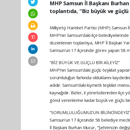
MHP Samsun İl Başkanı Burhan M
toplantıda, “Biz büyük ve güçlü
Milliyetçi Hareket Partisi (MHP) Samsun İl
MHP’nin Samsun’daki ilçe belediyelerinde
düzenlenen toplantıya, MHP İl Başkan Yardı
Samsun’un 17 ilçesinde görev yapan 58 mecl
“BİZ BÜYÜK VE GÜÇLÜ BİR AİLEYİZ”
MHP’nin Samsun’daki güçlü teşkilat yapısın
sorumluluğun farkında olduklarını kaydeder
adıdır. Samsun’daki kıymetli teşkilat mens
kaynağıdır. Bizler, il yöneticilerinden ilçe
gönül verenlerine kadar büyük ve güçlü bir 
“SORUMLULUĞUMUZUN BİLİNCİNDEYİZ
Samsun’un 17 ilçesinde 58 belediye meclis 
İl Başkanı Burhan Mucur, “Şehrimizin değişi