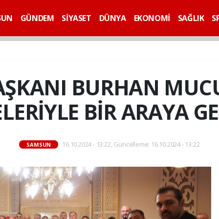
SUN
GÜNDEM
SİYASET
DÜNYA
EKONOMİ
SAĞLIK
S
BAŞKANI BURHAN MUCU
LERİYLE BİR ARAYA GE
16.10.2024 - 13:22, Güncelleme: 16.10.2024 - 13:22
SAMSUN