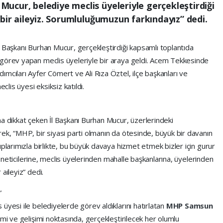
ucur, belediye meclis üyeleriyle gerçekleştirdiği
 bir aileyiz. Sorumluluğumuzun farkındayız” dedi.
 Başkanı Burhan Mucur, gerçekleştirdiği kapsamlı toplantıda
 görev yapan meclis üyeleriyle bir araya geldi. Acem Tekkesinde
mcıları Ayfer Cömert ve Ali Rıza Öztel, ilçe başkanları ve
is üyesi eksiksiz katıldı.
a dikkat çeken İl Başkanı Burhan Mucur, üzerlerindeki
ek, “MHP, bir siyasi parti olmanın da ötesinde, büyük bir davanın
uplarımızla birlikte, bu büyük davaya hizmet etmek bizler için gurur
 yöneticilerine, meclis üyelerinden mahalle başkanlarına, üyelerinden
aileyiz” dedi.
”
üyesi ile belediyelerde görev aldıklarını hatırlatan
MHP Samsun
mi ve gelişimi noktasında, gerçekleştirilecek her olumlu