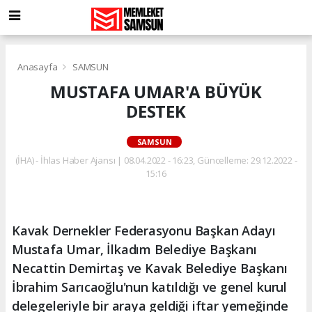
Anasayfa
SAMSUN
MUSTAFA UMAR'A BÜYÜK
DESTEK
SAMSUN
(İHA) - İhlas Haber Ajansı | 08.04.2022 - 16:23, Güncelleme: 29.12.2022 -
15:16
Kavak Dernekler Federasyonu Başkan Adayı
Mustafa Umar, İlkadım Belediye Başkanı
Necattin Demirtaş ve Kavak Belediye Başkanı
İbrahim Sarıcaoğlu'nun katıldığı ve genel kurul
delegeleriyle bir araya geldiği iftar yemeğinde