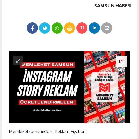
SAMSUN HABERİ
1
/1
MemleketSamsunCom Reklam Fiyatları