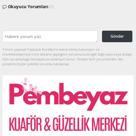
Okuyucu Yorumları
(0)
Gönder
Yorum yazarak Topluluk Kuralları’nı kabul etmiş bulunuyor ve
memleketsamsun.com sitesine yaptığınız yorumunuzla ilgili doğrudan veya dolaylı
tüm sorumluluğu tek başınıza üstleniyorsunuz. Yazılan tüm yorumlardan site
yönetimi hiçbir şekilde sorumlu tutulamaz.