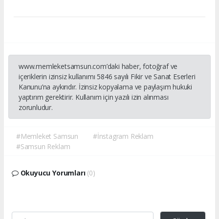
www.memleketsamsun.com’daki haber, fotoğraf ve
içeriklerin izinsiz kullanımı 5846 sayılı Fikir ve Sanat Eserleri
Kanunu’na aykırıdır. İzinsiz kopyalama ve paylaşım hukuki
yaptırım gerektirir. Kullanım için yazılı izin alınması
zorunludur.
#Memleket Samsun
#İnstagram Reklam
#Samsun Reklam
Okuyucu Yorumları
(0)