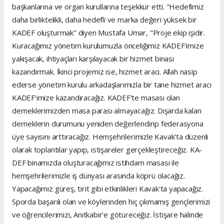
başkanlarına ve organ kurullarına teşekkür etti. "Hedefimiz
daha birliktelikli, daha hedefli ve marka değeri yüksek bir
KADEF oluşturmak" diyen Mustafa Umar, "Proje ekip işidir.
Kuracağımız yönetim kurulumuzla önceliğimiz KADEF'imize
yakışacak, ihtiyaçları karşılayacak bir hizmet binası
kazandırmak. İkinci projemiz ise, hizmet aracı. Allah nasip
ederse yönetim kurulu arkadaşlarımızla bir tane hizmet aracı
KADEF'imize kazandıracağız. KADEF'te masası olan
derneklerimizden masa parası almayacağız. Dışarda kalan
derneklerin durumunu yeniden değerlendirip federasyona
üye sayısını arttıracağız. Hemşehrilerimizle Kavak'ta düzenli
olarak toplantılar yapıp, istişareler gerçekleştireceğiz. KA-
DEF binamızda oluşturacağımız istihdam masası ile
hemşehrilerimizle iş dünyası arasında köprü olacağız.
Yapacağımız güreş, tirit gibi etkinlikleri Kavak'ta yapacağız.
Sporda başarılı olan ve köylerinden hiç çıkmamış gençlerimizi
ve öğrencilerimizi, Anıtkabir'e götüreceğiz. İstişare halinde