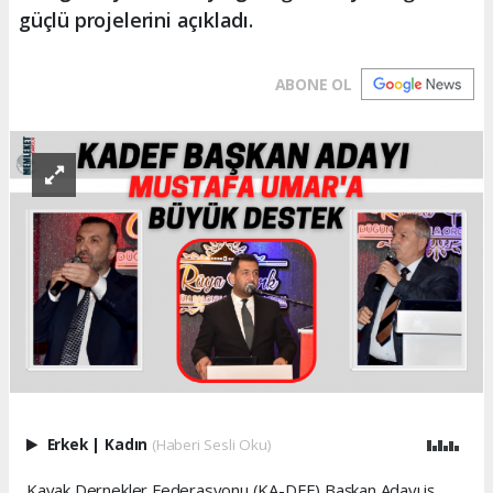
güçlü projelerini açıkladı.
ABONE OL
Erkek
|
Kadın
(Haberi Sesli Oku)
Kavak Dernekler Federasyonu (KA-DEF) Başkan Adayı iş