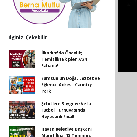
İlginizi Çekebilir
İlkadım'da Öncelik;
Temizlik! Ekipler 7/24
Sahada!
Samsun'un Doğa, Lezzet ve
Eğlence Adresi: Cauntry
Park
Şehitlere Saygı ve Vefa
Futbol Turnuvasında
Heyecanlı Final!
Havza Belediye Başkanı
Murat İkiz; 15 Temmuz