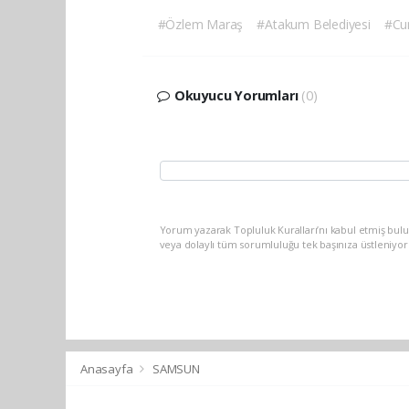
#Özlem Maraş
#Atakum Belediyesi
#Cum
Okuyucu Yorumları
(0)
Yorum yazarak Topluluk Kuralları’nı kabul etmiş bu
veya dolaylı tüm sorumluluğu tek başınıza üstleniyo
Anasayfa
SAMSUN