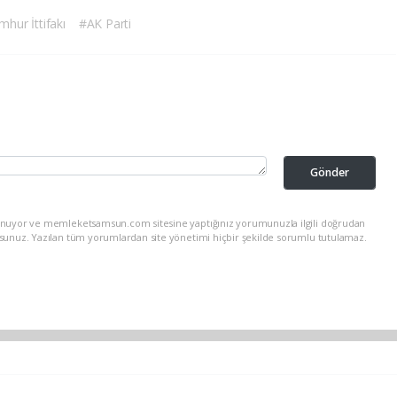
hur İttifakı
#AK Parti
Gönder
lunuyor ve memleketsamsun.com sitesine yaptığınız yorumunuzla ilgili doğrudan
rsunuz. Yazılan tüm yorumlardan site yönetimi hiçbir şekilde sorumlu tutulamaz.