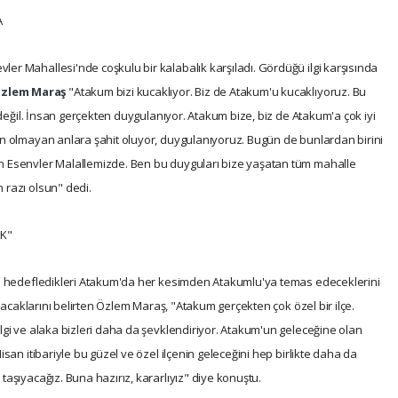
A
er Mahallesi'nde coşkulu bir kalabalık karşıladı. Gördüğü ilgi karşısında
zlem Maraş
"Atakum bizi kucaklıyor. Biz de Atakum'u kucaklıyoruz. Bu
i değil. İnsan gerçekten duygulanıyor. Atakum bize, biz de Atakum'a çok iyi
ün olmayan anlara şahit oluyor, duygulanıyoruz. Bugün de bunlardan birini
n Esenvler Malallemizde. Ben bu duyguları bize yaşatan tüm mahalle
 razı olsun" dedi.
AK"
ayı hedefledikleri Atakum'da her kesimden Atakumlu'ya temas edeceklerini
aşacaklarını belirten Özlem Maraş, "Atakum gerçekten çok özel bir ilçe.
lgi ve alaka bizleri daha da şevklendiriyor. Atakum'un geleceğine olan
isan itibariyle bu güzel ve özel ilçenin geleceğini hep birlikte daha da
aşıyacağız. Buna hazırız, kararlıyız" diye konuştu.