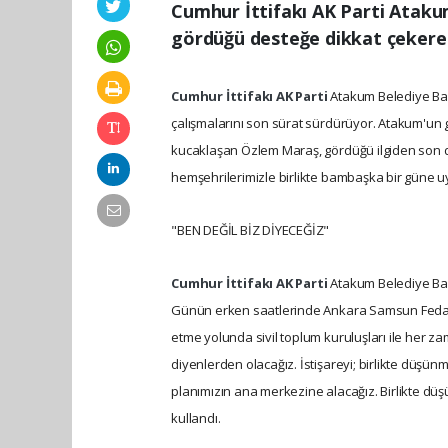
Cumhur İttifakı AK Parti Atak
gördüğü desteğe dikkat çekerek
Cumhur İttifakı
AK Parti
Atakum Belediye Baş
çalışmalarını son sürat sürdürüyor. Atakum'un ge
kucaklaşan Özlem Maraş, gördüğü ilgiden son
hemşehrilerimizle birlikte bambaşka bir güne u
"BEN DEĞİL BİZ DİYECEĞİZ"
Cumhur İttifakı
AK Parti
Atakum Belediye Baş
Günün erken saatlerinde Ankara Samsun Fedaras
etme yolunda sivil toplum kuruluşları ile her zam
diyenlerden olacağız. İstişareyi; birlikte düş
planımızın ana merkezine alacağız. Birlikte düşü
kullandı.