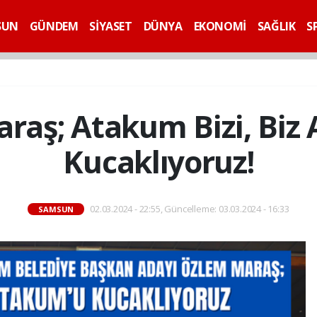
SUN
GÜNDEM
SİYASET
DÜNYA
EKONOMİ
SAĞLIK
S
raş; Atakum Bizi, Biz
Kucaklıyoruz!
02.03.2024 - 22:55, Güncelleme: 03.03.2024 - 16:33
SAMSUN