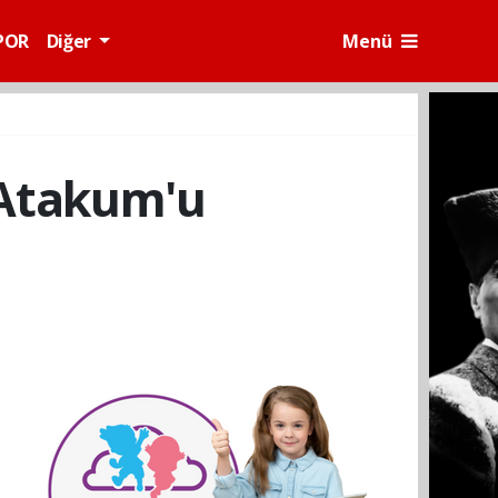
POR
Diğer
Menü
 Atakum'u