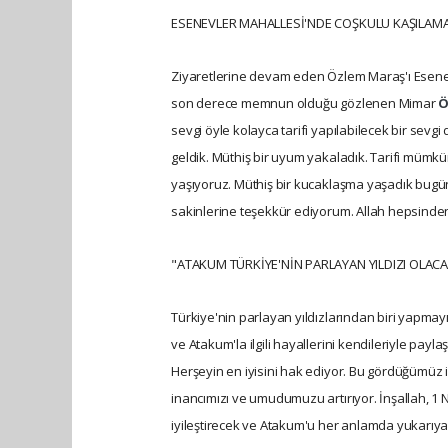
ESENEVLER MAHALLESİ'NDE COŞKULU KAŞILAM
Ziyaretlerine devam eden Özlem Maraş'ı Esenevl
son derece memnun olduğu gözlenen Mimar
Ö
sevgi öyle kolayca tarifi yapılabilecek bir sevg
geldik. Müthiş bir uyum yakaladık. Tarifi mümk
yaşıyoruz. Müthiş bir kucaklaşma yaşadık bugü
sakinlerine teşekkür ediyorum. Allah hepsinden
"ATAKUM TÜRKİYE'NİN PARLAYAN YILDIZI OLAC
Türkiye'nin parlayan yıldızlarından biri yapm
ve Atakum'la ilgili hayallerini kendileriyle payl
Herşeyin en iyisini hak ediyor. Bu gördüğümüz i
inancımızı ve umudumuzu artırıyor. İnşallah, 1 N
iyileştirecek ve Atakum'u her anlamda yukarıya t