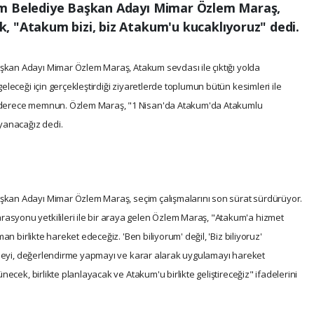
um Belediye Başkan Adayı Mimar Özlem Maraş,
, "Atakum bizi, biz Atakum'u kucaklıyoruz" dedi.
kan Adayı Mimar Özlem Maraş, Atakum sevdası ile çıktığı yolda
leceği için gerçekleştirdiği ziyaretlerde toplumun bütün kesimleri ile
 derece memnun. Özlem Maraş, "1 Nisan'da Atakum'da Atakumlu
yanacağız dedi.
kan Adayı Mimar Özlem Maraş, seçim çalışmalarını son sürat sürdürüyor.
yonu yetkilileri ile bir araya gelen Özlem Maraş, "Atakum'a hizmet
an birlikte hareket edeceğiz. 'Ben biliyorum' değil, 'Biz biliyoruz'
ünmeyi, değerlendirme yapmayı ve karar alarak uygulamayı hareket
necek, birlikte planlayacak ve Atakum'u birlikte geliştireceğiz" ifadelerini