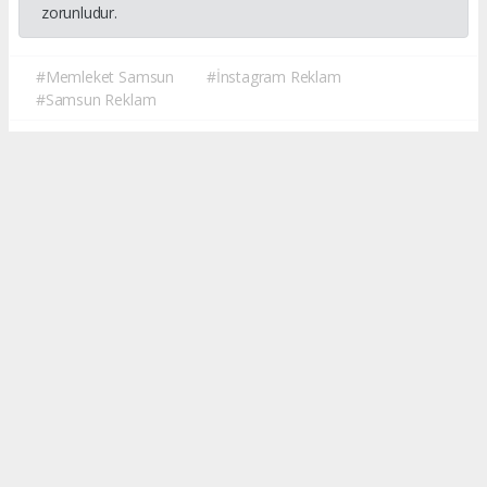
zorunludur.
#Memleket Samsun
#İnstagram Reklam
#Samsun Reklam
Okuyucu Yorumları
(0)
Gönder
Yorum yazarak Topluluk Kuralları’nı kabul etmiş bulunuyor ve
memleketsamsun.com sitesine yaptığınız yorumunuzla ilgili doğrudan veya
dolaylı tüm sorumluluğu tek başınıza üstleniyorsunuz. Yazılan tüm
yorumlardan site yönetimi hiçbir şekilde sorumlu tutulamaz.