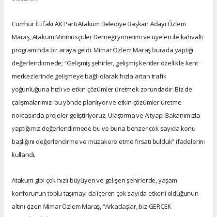
Cumhur İttifakı AK Parti Atakum Belediye Başkan Adayı Özlem
Maraş, Atakum Minibüsçüler Derneği yönetimi ve üyeleri ile kahvaltı
programında bir araya geldi. Mimar Özlem Maraş burada yaptığı
değerlendirmede; “Gelişmiş şehirler, gelişmiş kentler özellikle kent
merkezlerinde gelişmeye bağlı olarak hızla artan trafik
yoğunluğuna hızlı ve etkin çözümler üretmek zorundadır. Biz de
çalışmalarımızı bu yönde planlıyor ve etkin çözümler üretme
noktasında projeler geliştiriyoruz. Ulaştırma ve Altyapı Bakanımızla
yaptığımız değerlendirmede bu ve buna benzer çok sayıda konu
başlığını değerlendirme ve müzakere etme fırsatı bulduk” ifadelerini
kullandı.
Atakum gibi çok hızlı büyüyen ve gelişen şehirlerde, yaşam
konforunun toplu taşımayı da içeren çok sayıda etkeni olduğunun
altını çizen Mimar Özlem Maraş, “Arkadaşlar, biz GERÇEK