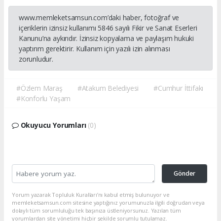
www.memleketsamsun.com’daki haber, fotoğraf ve
içeriklerin izinsiz kullanımı 5846 sayılı Fikir ve Sanat Eserleri
Kanunu’na aykırıdır. İzinsiz kopyalama ve paylaşım hukuki
yaptırım gerektirir. Kullanım için yazılı izin alınması
zorunludur.
#Özlem Maraş
#Atakum Belediyesi
#Cumhur İttifakı
#Konforlu Yaşam
Okuyucu Yorumları
(0)
Gönder
Yorum yazarak Topluluk Kuralları’nı kabul etmiş bulunuyor ve
memleketsamsun.com sitesine yaptığınız yorumunuzla ilgili doğrudan veya
dolaylı tüm sorumluluğu tek başınıza üstleniyorsunuz. Yazılan tüm
yorumlardan site yönetimi hiçbir şekilde sorumlu tutulamaz.