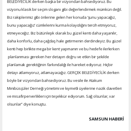
BELEDİYECİLİK derken başka bir vizyondan bahsediyoruz. Bu
vizyonu klasik bir seçim sloganı gibi değerlendirmek mümkün değil.
Biz rakiplerimiz gibi önlerine gelen her konuda ‘şunu yapacağız,
bunu yapacağız’ cümlelerini kurma kolaycılığını tercih etmiyoruz,
etmeyeceğiz. Biz bütünleşik olarak bu güzel kenti daha yaşanılır,
daha konforlu, daha çağdaş hale getirmenin derdindeyiz. Bu güzel
kenti hep birlikte mega bir kent yapmanın ve bu hedefe ilerlerken
planlanması gereken her detayın doğru ve etkin bir şekilde
planlamak gerektiğinin farkındalığı ile hareket ediyoruz. Hiçbir
detayı atlamıyoruz, atlamayacağız. GERÇEK BELEDİYECİLİK derken
böyle bir vizyondan bahsediyoruz. Bu vesile ile Atakum
Minibüsçüler Derneği yönetimi ve kıymetli üyelerine nazik davetleri
ve misafirperverlikleri için teşekkür ediyorum. Sağ olsunlar, var
olsunlar” diye konuştu.
SAMSUN HABERİ