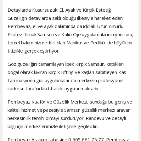
Detaylarda Kusursuzluk: El, Ayak ve Kirpik Estetiği
Güzelliğin detaylarda saklı olduğu ilkesiyle hareket eden
Pembeyaz, el ve ayak bakımında da iddialı. Uzun ömürlü
Protez Tırnak Samsun ve Kalıcı Oje uygulamalarının yanı sıra,
temel bakım hizmetleri olan Manikür ve Pedikür de büyük bir
titizlikle gerçekleştiriliyor.
Göz güzelliğini tamamlayan İpek Kirpik Samsun, kirpikleri
doğal olarak kıvıran Kirpik Lifting ve kaşları sabitleyen Kaş
Laminasyonu gibi uygulamalar da merkezin profesyonel
kadrosu tarafından titizlikle uygulanmaktadır.
Pembeyaz Kuaför ve Güzellik Merkezi, sunduğu bu geniş ve
kaliteli hizmet yelpazesiyle Samsun güzellik merkezi arayan
herkesin ilk tercihi olmayı sürdürüyor. Randevu ve detaylı
bilgi için merkezlerimizle iletişime geçilebilir.
Pembeyaz Atakum şubesine 0 505 661 75 77, Pembeyaz