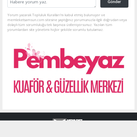
Gönder
Yorum yazarak Topluluk Kuralları’nı kabul etmiş bulunuyor ve
memleketsamsun.com sitesine yaptığınız yorumunuzla ilgili doğrudan veya
dolaylı tüm sorumluluğu tek başınıza üstleniyorsunuz. Yazılan tüm
yorumlardan site yönetimi hiçbir şekilde sorumlu tutulamaz.
haber paketi
haber scripti
haber yazılımı