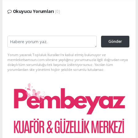
Okuyucu Yorumları
(0)
Gönder
Yorum yazarak Topluluk Kuralları’nı kabul etmiş bulunuyor ve
memleketsamsun.com sitesine yaptığınız yorumunuzla ilgili doğrudan veya
dolaylı tüm sorumluluğu tek başınıza üstleniyorsunuz. Yazılan tüm
yorumlardan site yönetimi hiçbir şekilde sorumlu tutulamaz.