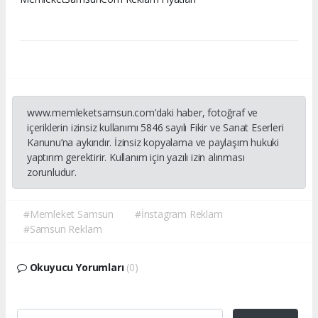
www.memleketsamsun.com’daki haber, fotoğraf ve
içeriklerin izinsiz kullanımı 5846 sayılı Fikir ve Sanat Eserleri
Kanunu’na aykırıdır. İzinsiz kopyalama ve paylaşım hukuki
yaptırım gerektirir. Kullanım için yazılı izin alınması
zorunludur.
#Memleket Samsun
#İnstagram Reklam
#Samsun Reklam
Okuyucu Yorumları
(0)