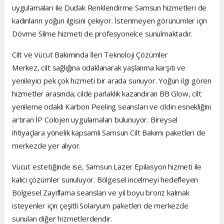
uygulamaları ile Dudak Renklendirme Samsun hizmetleri de
kadınların yoğun ilgisini çekiyor. İstenmeyen görünümler için
Dövme Silme hizmeti de profesyonelce sunulmaktadır.
Cilt ve Vücut Bakımında İleri Teknoloji Çözümler
Merkez, cilt sağlığına odaklanarak yaşlanma karşıtı ve
yenileyici pek çok hizmeti bir arada sunuyor. Yoğun ilgi gören
hizmetler arasında; cilde parlaklık kazandıran BB Glow, cilt
yenileme odaklı Karbon Peeling seansları ve cildin esnekliğini
artıran İP Colojen uygulamaları bulunuyor. Bireysel
ihtiyaçlara yönelik kapsamlı Samsun Cilt Bakımı paketleri de
merkezde yer alıyor.
Vücut estetiğinde ise, Samsun Lazer Epilasyon hizmeti ile
kalıcı çözümler sunuluyor. Bölgesel incelmeyi hedefleyen
Bölgesel Zayıflama seansları ve yıl boyu bronz kalmak
isteyenler için çeşitli Solaryum paketleri de merkezde
sunulan diğer hizmetlerdendir.