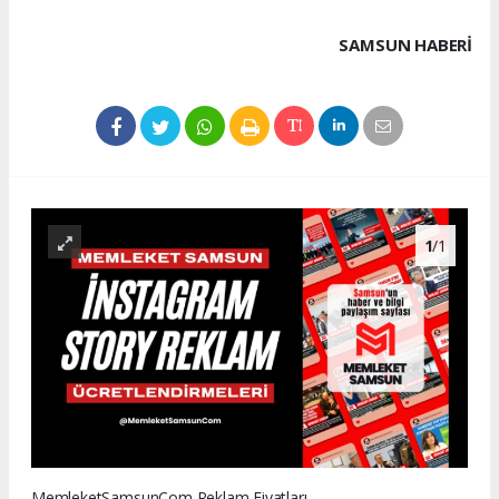
SAMSUN HABERİ
1
/1
MemleketSamsunCom Reklam Fiyatları