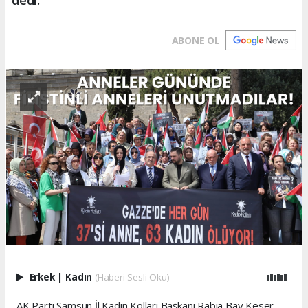
ABONE OL
Erkek
|
Kadın
(Haberi Sesli Oku)
AK Parti Samsun İl Kadın Kolları Başkanı Rabia Bay Keser,