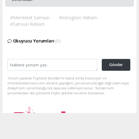
#Memleket Samsun
#İnstagram Reklam
#Samsun Reklam
Okuyucu Yorumları
(0)
Gönder
Yorum yazarak Topluluk Kuralları’nı kabul etmiş bulunuyor ve
memleketsamsun.com sitesine yaptığınız yorumunuzla ilgili doğrudan veya
dolaylı tüm sorumluluğu tek başınıza üstleniyorsunuz. Yazılan tüm
yorumlardan site yönetimi hiçbir şekilde sorumlu tutulamaz.