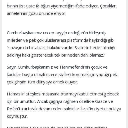
birinin üst üste iki öğün yiyemediğini ifade ediyor. Çocuklar,
annelerinin gözü önünde eriyor.
Cumhurbaşkanımız recep tayyip erdoğan’ın birleşmiş
milletler ve pek çok uluslararası platformda haykırdığı gibi
“savaşın da bir ahlakı, hukuku vardır. Sivillerin hedef alındığı
saldırıyı haklı gösterecek tek bir neden dahi olamaz.”
Sayın Cumhurbaşkanımız ve Hanımefendi’nin çocuk ve
kadınlar başta olmak üzere sivilleri korumak için yaptığı pek
çok girişim tüm dünyaya örnek oluyor.
Hamas’ın ateşkes masasına oturmayı kabul etmesi gelecek
için bir umuttur. Ancak çağrıya rağmen özellikle Gazze ve
Refah’ta artarak devam eden saldırılar İsrail’in niyetini ortaya
koymuştur.
Biz anneler olarak yine de İsrail’e bir kez daha çağrıda