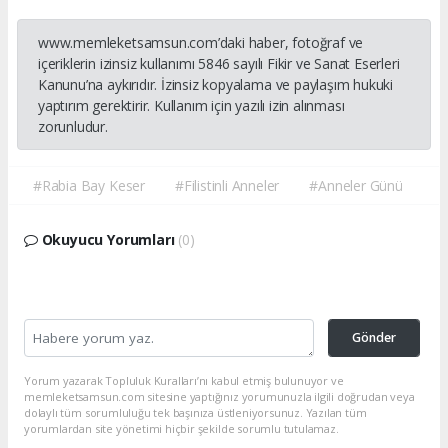
www.memleketsamsun.com’daki haber, fotoğraf ve
içeriklerin izinsiz kullanımı 5846 sayılı Fikir ve Sanat Eserleri
Kanunu’na aykırıdır. İzinsiz kopyalama ve paylaşım hukuki
yaptırım gerektirir. Kullanım için yazılı izin alınması
zorunludur.
#Rabia Bay Keser
#Filistinli Anneler
#Anneler Günü
Okuyucu Yorumları
(0)
Gönder
Yorum yazarak Topluluk Kuralları’nı kabul etmiş bulunuyor ve
memleketsamsun.com sitesine yaptığınız yorumunuzla ilgili doğrudan veya
dolaylı tüm sorumluluğu tek başınıza üstleniyorsunuz. Yazılan tüm
yorumlardan site yönetimi hiçbir şekilde sorumlu tutulamaz.