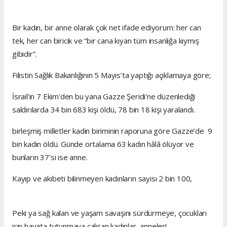
Bir kadın, bir anne olarak çok net ifade ediyorum: her can
tek, her can biricik ve “bir cana kıyan tüm insanlığa kıymış
gibidir”.
Filistin Sağlık Bakanlığının 5 Mayıs’ta yaptığı açıklamaya göre;
İsrail'in 7 Ekim'den bu yana Gazze Şeridi'ne düzenlediği
saldırılarda 34 bin 683 kişi öldü, 78 bin 18 kişi yaralandı.
birleşmiş milletler kadın biriminin raporuna göre Gazze’de 9
bin kadın öldü. Günde ortalama 63 kadın hâlâ ölüyor ve
bunların 37’si ise anne.
Kayıp ve akıbeti bilinmeyen kadınların sayısı 2 bin 100,
Peki ya sağ kalan ve yaşam savaşını sürdürmeye, çocukları
için hayata tutunmaya çalışan kadınlar, anneler!