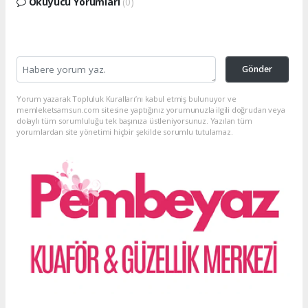
Okuyucu Yorumları
(0)
Gönder
Yorum yazarak Topluluk Kuralları’nı kabul etmiş bulunuyor ve
memleketsamsun.com sitesine yaptığınız yorumunuzla ilgili doğrudan veya
dolaylı tüm sorumluluğu tek başınıza üstleniyorsunuz. Yazılan tüm
yorumlardan site yönetimi hiçbir şekilde sorumlu tutulamaz.