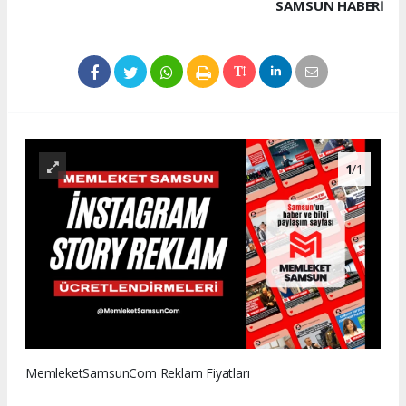
SAMSUN HABERİ
1
/1
MemleketSamsunCom Reklam Fiyatları