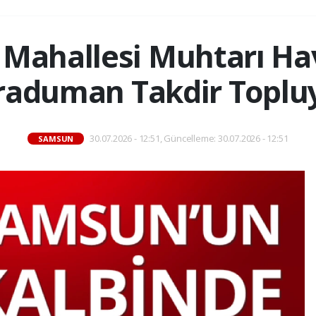
 Mahallesi Muhtarı H
raduman Takdir Topluy
30.07.2026 - 12:51, Güncelleme: 30.07.2026 - 12:51
SAMSUN