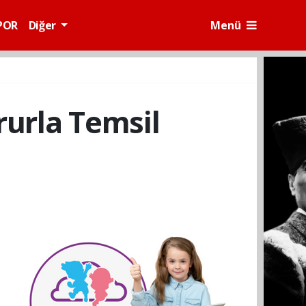
POR
Diğer
Menü
rurla Temsil