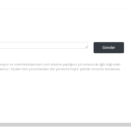
Gönder
lunuyor ve memleketsamsun.com sitesine yaptığınız yorumunuzla ilgili doğrudan
rsunuz. Yazılan tüm yorumlardan site yönetimi hiçbir şekilde sorumlu tutulamaz.