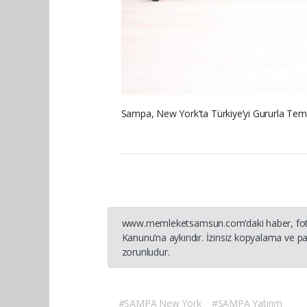
Sampa, New York’ta Türkiye’yi Gururla Temsi
www.memleketsamsun.com’daki haber, fotoğraf
Kanunu’na aykırıdır. İzinsiz kopyalama ve pay
zorunludur.
#SAMPA New York
#SAMPA Yatırım