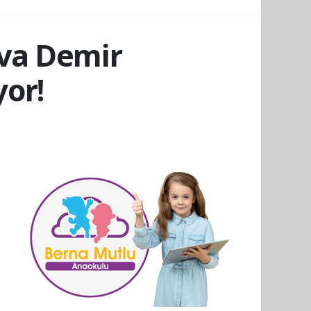
ava Demir
or!