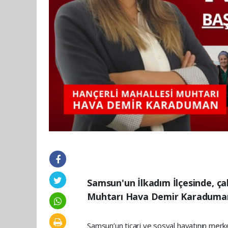
Samsun'un İlkadım İlçesinde, ça
Muhtarı Hava Demir Karaduman
Samsun’un ticari ve sosyal hayatının merkez