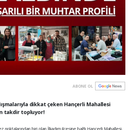
ABONE OL
lışmalarıyla dikkat çeken Hançerli Mahallesi
 takdir topluyor!
 noktalarından biri olan İlkadım ilçesine bağlı Hançerli Mahallesi,