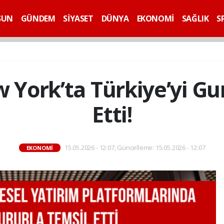
SUN
GÜNDEM
SİYASET
DÜNYA
EKONOMİ
SAĞLIK
S
York’ta Türkiye’yi Gu
Etti!
15.05.2026 - 12:07, Güncelleme: 15.05.2026 - 12:07
EKONOMİ