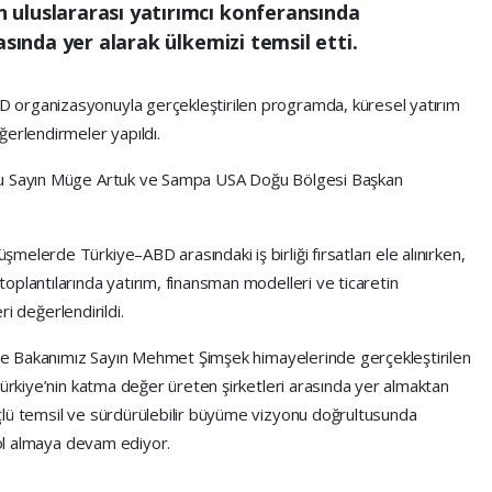
uluslararası yatırımcı konferansında
asında yer alarak ülkemizi temsil etti.
 organizasyonuyla gerçekleştirilen programda, küresel yatırım
ğerlendirmeler yapıldı.
su Sayın Müge Artuk ve Sampa USA Doğu Bölgesi Başkan
elerde Türkiye–ABD arasındaki iş birliği fırsatları ele alınırken,
plantılarında yatırım, finansman modelleri ve ticaretin
eri değerlendirildi.
liye Bakanımız Sayın Mehmet Şimşek himayelerinde gerçekleştirilen
Türkiye’nin katma değer üreten şirketleri arasında yer almaktan
çlü temsil ve sürdürülebilir büyüme vizyonu doğrultusunda
 rol almaya devam ediyor.