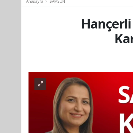
Anasayfa
SAMSUN
Hançerli
Ka