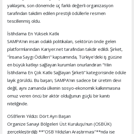
yaklaşımı, son dönemde üç farklı değerli organizasyon
tarafından takdim edilen prestijli ödüllerle resmen
tescillenmiş oldu.
İstihdama En Yüksek Katkı
SAMPA'nın insan odaklı politikaları, sektörün önde gelen
platformlarından Kariyer.net tarafından takdir edildi. Şirket,
"İnsana Saygı Ödülleri" kapsamında, Türkiye'deki iş gücüne
en büyük katkıyı sağlayan kurumları onurlandıran “Yılın
İstihdama En Çok Katkı Sağlayan Şirketi” kategorisinde ödüle
layık görüldü. Bu başarı, SAMPA’nın sadece bir üretim devi
değil, aynı zamanda ülkenin sosyo-ekonomik kalkınmasına
omuz veren öncü bir aktör olduğunun güçlü bir kanıtı
niteliğinde.
OSB'lerin Yıldızı: Dört Ayrı Başarı
Organize Sanayi Bölgeleri Üst Kuruluşu’nun (OSBÜK)
gerçekleştirdiği **"OSB Yıldızları Araştırması"**nda ise