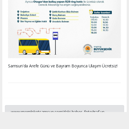
Samsun'da Arefe Günü ve Bayram Boyunca Ulaşım Ücretsiz!
www.memleketsamsun.com’daki haber, fotoğraf ve
içeriklerin izinsiz kullanımı 5846 sayılı Fikir ve Sanat Eserleri
Kanunu’na aykırıdır. İzinsiz kopyalama ve paylaşım hukuki