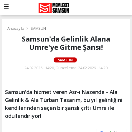
Anasayfa
SAMSUN
Samsun'da Gelinlik Alana
Umre'ye Gitme Şansı!
SAMSUN
24.02.2026 - 14:20, Güncelleme: 24.02.2026 - 14:20
Samsun'da hizmet veren Asr-ı Nazende - Ala
Gelinlik & Ala Türban Tasarım, bu yıl gelinliğini
kendilerinden seçen bir şanslı çifti Umre ile
ödüllendiriyor!