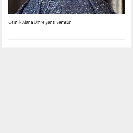
Gelinlik Alana Umre Şansı Samsun
www.memleketsamsun.com’daki haber, fotoğraf ve
içeriklerin izinsiz kullanımı 5846 sayılı Fikir ve Sanat Eserleri
Kanunu’na aykırıdır. İzinsiz kopyalama ve paylaşım hukuki
yaptırım gerektirir. Kullanım için yazılı izin alınması
zorunludur.
#Samsun Gelinlik
#Samsun Umre
#Ala Gelinlik
#Asr-ı Nazende
#Türban Tasarım