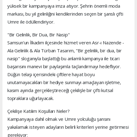
yüksek bir kampanyaya imza atıyor. Şehrin önemli moda
markası, bu yıl gelinliğini kendilerinden seçen bir şanslı çifti
Umre ile ödüllendiriyor.
"Bir Gelinlik, Bir Dua, Bir Nasip"
Samsun’un İlkadım ilçesinde hizmet veren Asr-ı Nazende -
Ala Gelinlik & Ala Türban Tasarım, "Bir gelinlik, bir dua, bir
nasip" sloganıyla başlattığı bu anlamlı kampanya ile ticari
başarısını manevi bir paylaşımla taçlandırmayı hedefliyor.
Düğün telaşı içerisindeki çiftlere hayat boyu
unutamayacakları bir hediye sunmayı amaçlayan işletme,
kasım ayında gerçekleştireceği çekilişle bir çifti kutsal
topraklara uğurlayacak.
Çekilişe Katılım Koşulları Neler?
Kampanyaya dahil olmak ve Umre yolculuğu şansını
yakalamak isteyen adayların belirli kriterleri yerine getirmesi
gerekiyor: