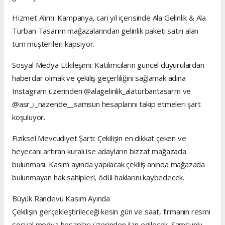
Hizmet Alımı: Kampanya, cari yıl içerisinde Ala Gelinlik & Ala
Türban Tasarım mağazalarından gelinlik paketi satın alan
tüm müşterileri kapsıyor.
Sosyal Medya Etkileşimi: Katılımcıların güncel duyurulardan
haberdar olmak ve çekiliş geçerliliğini sağlamak adına
Instagram üzerinden @alagelinlik_alaturbantasarm ve
@asr_i_nazende__samsun hesaplarını takip etmeleri şart
koşuluyor.
Fiziksel Mevcudiyet Şartı: Çekilişin en dikkat çeken ve
heyecanı artıran kuralı ise adayların bizzat mağazada
bulunması. Kasım ayında yapılacak çekiliş anında mağazada
bulunmayan hak sahipleri, ödül haklarını kaybedecek.
Büyük Randevu Kasım Ayında
Çekilişin gerçekleştirileceği kesin gün ve saat, firmanın resmi
sosyal medya hesapları üzerinden ilan edilecek. Samsunlu