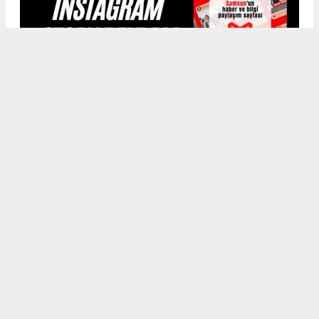
MemleketSamsunCom Reklam Fiyatları
www.memleketsamsun.com’daki haber, fotoğraf ve
içeriklerin izinsiz kullanımı 5846 sayılı Fikir ve Sanat Eserleri
Kanunu’na aykırıdır. İzinsiz kopyalama ve paylaşım hukuki
yaptırım gerektirir. Kullanım için yazılı izin alınması
zorunludur.