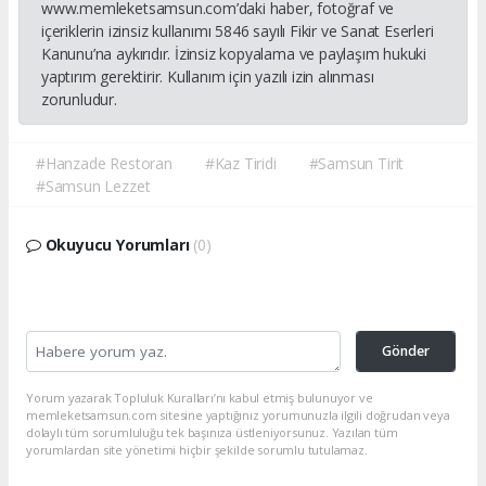
www.memleketsamsun.com’daki haber, fotoğraf ve
içeriklerin izinsiz kullanımı 5846 sayılı Fikir ve Sanat Eserleri
Kanunu’na aykırıdır. İzinsiz kopyalama ve paylaşım hukuki
yaptırım gerektirir. Kullanım için yazılı izin alınması
zorunludur.
#Hanzade Restoran
#Kaz Tiridi
#Samsun Tirit
#Samsun Lezzet
Okuyucu Yorumları
(0)
Gönder
Yorum yazarak Topluluk Kuralları’nı kabul etmiş bulunuyor ve
memleketsamsun.com sitesine yaptığınız yorumunuzla ilgili doğrudan veya
dolaylı tüm sorumluluğu tek başınıza üstleniyorsunuz. Yazılan tüm
yorumlardan site yönetimi hiçbir şekilde sorumlu tutulamaz.