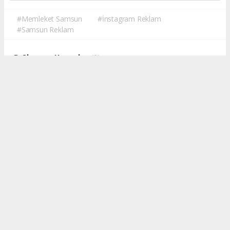
#Memleket Samsun
#İnstagram Reklam
#Samsun Reklam
Okuyucu Yorumları
(0)
Gönder
Yorum yazarak Topluluk Kuralları’nı kabul etmiş bulunuyor ve
memleketsamsun.com sitesine yaptığınız yorumunuzla ilgili doğrudan veya
dolaylı tüm sorumluluğu tek başınıza üstleniyorsunuz. Yazılan tüm
yorumlardan site yönetimi hiçbir şekilde sorumlu tutulamaz.