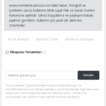
www.memleketsamsun.com’daki haber, fotoğraf ve
içeriklerin izinsiz kullanımı 5846 sayılı Fikir ve Sanat Eserleri
Kanunu’na aykırıdır. İzinsiz kopyalama ve paylaşım hukuki
yaptırım gerektirir. Kullanım için yazılı izin alınması
zorunludur.
#CHP Atakum
#Serhat Türkel
#Atakum Belediyesi
Okuyucu Yorumları
(0)
Gönder
Yorum yazarak Topluluk Kuralları’nı kabul etmiş bulunuyor ve
memleketsamsun.com sitesine yaptığınız yorumunuzla ilgili doğrudan veya
dolaylı tüm sorumluluğu tek başınıza üstleniyorsunuz. Yazılan tüm
yorumlardan site yönetimi hiçbir şekilde sorumlu tutulamaz.